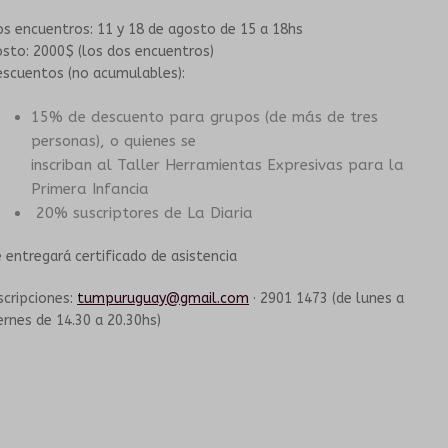
s encuentros: 11 y 18 de agosto de 15 a 18hs
sto: 2000$ (los dos encuentros)
escuentos (no acumulables):
15% de descuento para grupos (de más de tres
personas), o quienes se
inscriban al Taller Herramientas Expresivas para la
Primera Infancia
20% suscriptores de La Diaria
 entregará certificado de asistencia
scripciones:
tumpuruguay@gmail.com
· 2901 1473 (de lunes a
ernes de 14.30 a 20.30hs)