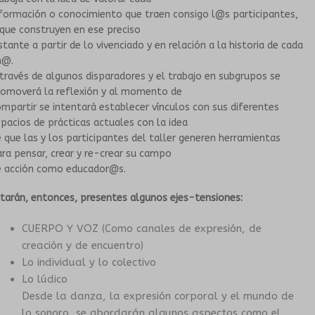
formación o conocimiento que traen consigo l@s participantes,
que construyen en ese preciso
stante a partir de lo vivenciado y en relación a la historia de cada
n@.
través de algunos disparadores y el trabajo en subgrupos se
romoverá la reflexión y al momento de
mpartir se intentará establecer vínculos con sus diferentes
pacios de prácticas actuales con la idea
 que las y los participantes del taller generen herramientas
ra pensar, crear y re-crear su campo
e acción como educador@s.
tarán, entonces, presentes algunos ejes-tensiones:
CUERPO Y VOZ (Como canales de expresión, de
creación y de encuentro)
Lo individual y lo colectivo
Lo lúdico
Desde la danza, la expresión corporal y el mundo de
lo sonoro, se abordarán algunos aspectos como el