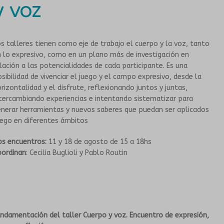
TIENDA
ESCUELA PARA LAS INFANCIAS
y voz
NOTICIAS
DOCENTES
s talleres tienen como eje de trabajo el cuerpo y la voz, tanto
EN LOS BARRIOS
GALERIA
 lo expresivo, como en un plano más de investigación en
lación a las potencialidades de cada participante. Es una
sibilidad de vivenciar el juego y el campo expresivo, desde la
CONVENIOS
MURGA JOVEN
rizontalidad y el disfrute, reflexionando juntos y juntas,
tercambiando experiencias e intentando sistematizar para
HISTORIA
TALLERES PARA PERSONAS MAYORES
nerar herramientas y nuevos saberes que puedan ser aplicados
uego en diferentes ámbitos
PROPUESTAS ARTÍSTICAS
GRUPOS SONANTES
os encuentros:
11 y 18 de agosto de 15 a 18hs
oordinan
: Cecilia Buglioli y Pablo Routin
EN INSTITUCIONES EDUCATIVAS
CONTACTO
HISTORIA
ndamentación del taller Cuerpo y voz. Encuentro de expresión,
PROPUESTAS ARTÍSTICAS