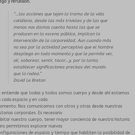
ego y reflexión.
CORO DEL TUMP
“…las acciones que tejen la trama de la vida
cotidiana, desde las más triviales y de las que
menos nos damos cuenta hasta las que se
ORQUESTA INESTABLE
producen en la escena pública, implican la
intervención de la corporeidad. Aun cuando más
GALERÍA
no sea por la actividad perceptiva que el hombre
despliega en todo momento y que le permite ver,
CONVENIOS
oír, saborear, sentir, tocar…y, por lo tanto,
establecer significaciones precisas del mundo
que lo rodea.”
David Le Breton
e entiende que todas y todos somos cuerpo y desde ahí estamos
 cada espacio y en cada
omento. Nos comunicamos con otros y otras desde nuestras
storias corporales. Es necesario
bitar nuestro cuerpo, tener mayor conciencia de nuestra historia
ra permitirnos explorar nuevas
nfiguraciones de espacio y tiempo que habiliten la posibilidad de