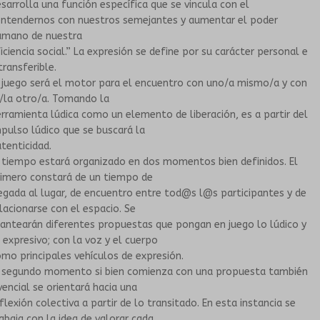
sarrolla una función específica que se vincula con el
entendernos con nuestros semejantes y aumentar el poder
umano de nuestra
iciencia social.” La expresión se define por su carácter personal e
transferible.
 juego será el motor para el encuentro con uno/a mismo/a y con
/la otro/a. Tomando la
rramienta lúdica como un elemento de liberación, es a partir del
pulso lúdico que se buscará la
tenticidad.
 tiempo estará organizado en dos momentos bien definidos. El
rimero constará de un tiempo de
egada al lugar, de encuentro entre tod@s l@s participantes y de
lacionarse con el espacio. Se
antearán diferentes propuestas que pongan en juego lo lúdico y
 expresivo; con la voz y el cuerpo
mo principales vehículos de expresión.
l segundo momento si bien comienza con una propuesta también
vencial se orientará hacia una
flexión colectiva a partir de lo transitado. En esta instancia se
abaja con la idea de valorar cada