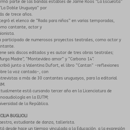
rmó parte de las bandas estables de Jaime Roos “La Escuelita”
“La Doble Uruguaya” por
s de trece años.
tegró el elenco de “Rada para niños” en varias temporadas,
omo cantante, actor y
ionista.
a participado de numerosos proyectos teatrales, como actor y
antante.
ene seis discos editados y es autor de tres obras teatrales;
Murga Madre”, “Montevideo amor” y “Carbono 14”.
cribió junto a Valentina Dufort, el libro “Cantan” -reflexiones
bre la voz cantada-, con
trevistas a más de 30 cantantes uruguayos, para la editorial
UM.
tualmente está cursando tercer año en la Licenciatura de
noaudiología en la EUTM;
iversidad de la República.
CILIA BUGLIOLI
estra, estudiante de danza, tallerista.
tá desde hace un tiempo vinculada a la Educación, a la expresión