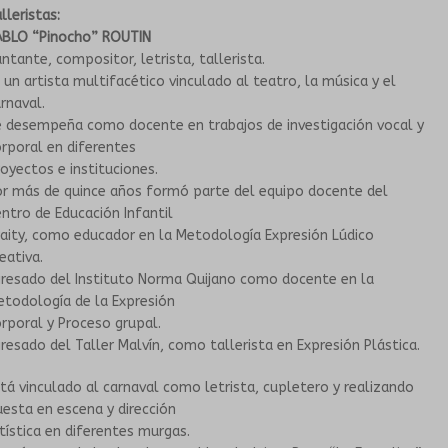
lleristas:
ABLO “Pinocho” ROUTIN
ntante, compositor, letrista, tallerista.
 un artista multifacético vinculado al teatro, la música y el
rnaval.
e desempeña como docente en trabajos de investigación vocal y
rporal en diferentes
oyectos e instituciones.
or más de quince años formó parte del equipo docente del
ntro de Educación Infantil
aity, como educador en la Metodología Expresión Lúdico
eativa.
gresado del Instituto Norma Quijano como docente en la
todología de la Expresión
rporal y Proceso grupal.
resado del Taller Malvín, como tallerista en Expresión Plástica.
tá vinculado al carnaval como letrista, cupletero y realizando
esta en escena y dirección
tística en diferentes murgas.