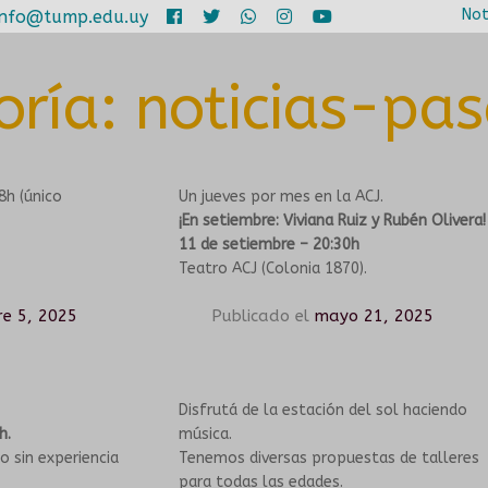
Not
info@tump.edu.uy
oría:
noticias-pa
8h (único
Un jueves por mes en la ACJ.
¡En setiembre: Viviana Ruiz y Rubén Olivera!
11 de setiembre – 20:30h
Teatro ACJ (Colonia 1870).
re 5, 2025
Publicado el
mayo 21, 2025
Disfrutá de la estación del sol haciendo
h.
música.
o sin experiencia
Tenemos diversas propuestas de talleres
para todas las edades.