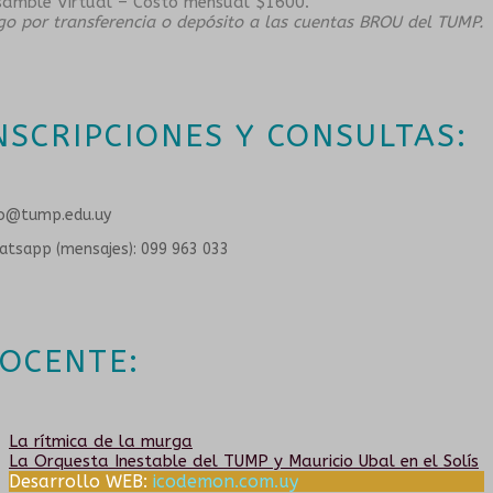
samble
Virtual – Costo mensual $1600.
go por transferencia o depósito a las cuentas BROU del TUMP.
NSCRIPCIONES Y CONSULTAS:
fo@tump.edu.uy
tsapp (mensajes): 099 963 033
OCENTE:
Navegación
Anterior:
La rítmica de la murga
Siguiente:
La Orquesta Inestable del TUMP y Mauricio Ubal en el Solís
Desarrollo WEB:
icodemon.com.uy