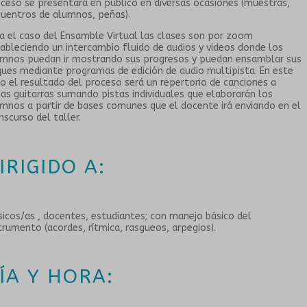
ceso se presentará en público en diversas ocasiones (muestras,
uentros de alumnos, peñas).
a el caso del
Ensamble
Virtual las clases son por zoom
ableciendo un intercambio fluido de audios y videos donde los
mnos puedan ir mostrando sus progresos y puedan ensamblar sus
ues mediante programas de edición de audio multipista. En este
o el resultado del proceso será un repertorio de canciones a
ias
guitarras
sumando pistas individuales que elaborarán los
mnos a partir de bases comunes que el docente irá enviando en el
nscurso del taller.
IRIGIDO A:
icos/as , docentes, estudiantes; con manejo básico del
trumento (acordes, rítmica, rasgueos, arpegios).
ÍA Y HORA: