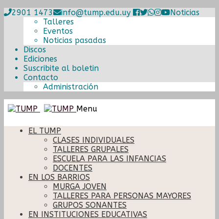
2901 1473
info@tump.edu.uy
Noticias
Talleres
Eventos
Noticias pasadas
Discos
Ediciones
Suscribite al boletin
Contacto
Administración
Ir
Ir
Menu
a
al
la
contenido
EL TUMP
navegación
CLASES INDIVIDUALES
TALLERES GRUPALES
ESCUELA PARA LAS INFANCIAS
DOCENTES
EN LOS BARRIOS
MURGA JOVEN
TALLERES PARA PERSONAS MAYORES
GRUPOS SONANTES
EN INSTITUCIONES EDUCATIVAS