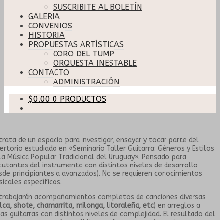
SUSCRIBITE AL BOLETÍN
GALERIA
CONVENIOS
HISTORIA
PROPUESTAS ARTÍSTICAS
CORO DEL TUMP
ORQUESTA INESTABLE
CONTACTO
ADMINISTRACIÓN
$
0.00
0 PRODUCTOS
trata de un espacio para investigar, ensayar y tocar parte del
ertorio estudiado en «Seminario Taller Guitarra: Géneros y Estilos
la Música Popular Tradicional del Uruguay». Pensado para
cutantes del instrumento con distintos niveles de desarrollo
sde principiantes a avanzados). No se requieren conocimientos
icales específicos.
trabajarán acompañamientos completos de canciones diversas
lca, shote, chamarrita, milonga, litoraleña, etc
) en arreglos a
ias guitarras con distintos niveles de complejidad. El resultado del