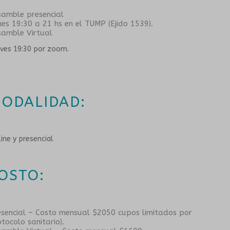
samble
presencial
es 19:30 a 21 hs en el TUMP (Ejido 1539).
samble
Virtual
ves 19:30 por zoom.
ODALIDAD:
ine y presencial
OSTO:
esencial – Costo mensual $2050 cupos limitados por
tocolo sanitario).