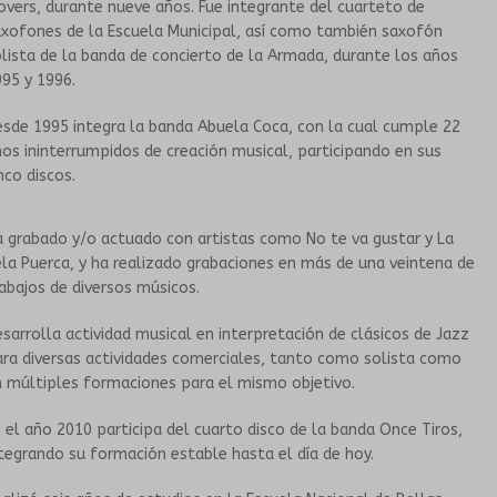
vers, durante nueve años. Fue integrante del cuarteto de
xofones de la Escuela Municipal, así como también saxofón
HISTORIA
TALLERES PARA PERSONAS MAYORES
lista de la banda de concierto de la Armada, durante los años
95 y 1996.
PROPUESTAS ARTÍSTICAS
GRUPOS SONANTES
sde 1995 integra la banda Abuela Coca, con la cual cumple 22
os ininterrumpidos de creación musical, participando en sus
EN INSTITUCIONES EDUCATIVAS
CONTACTO
nco discos.
HISTORIA
 grabado y/o actuado con artistas como No te va gustar y La
la Puerca, y ha realizado grabaciones en más de una veintena de
PROPUESTAS ARTÍSTICAS
abajos de diversos músicos.
sarrolla actividad musical en interpretación de clásicos de Jazz
CORO DEL TUMP
ra diversas actividades comerciales, tanto como solista como
 múltiples formaciones para el mismo objetivo.
ORQUESTA INESTABLE
 el año 2010 participa del cuarto disco de la banda Once Tiros,
tegrando su formación estable hasta el día de hoy.
GALERÍA