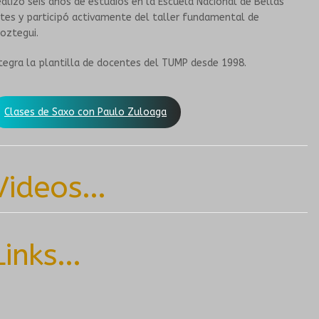
alizó seis años de estudios en la Escuela Nacional de Bellas
tes y participó activamente del taller fundamental de
CONVENIOS
oztegui.
tegra la plantilla de docentes del TUMP desde 1998.
Clases de Saxo con Paulo Zuloaga
Videos...
Links...