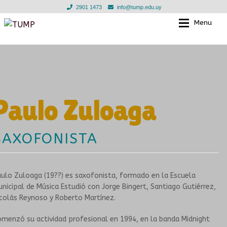
2901 1473
info@tump.edu.uy
Menu
Ir
Ir
a
al
la
contenido
EL TUMP
EL TUMP
navegación
EN LOS BARRIOS
CLASES INDIVIDUALES
Paulo Zuloaga
EN INSTITUCIONES EDUCATIVAS
TALLERES GRUPALES
SAXOFONISTA
TIENDA
ESCUELA PARA LAS INFANCIAS
NOTICIAS
DOCENTES
ulo Zuloaga (19??) es saxofonista, formado en la Escuela
nicipal de Música Estudió con Jorge Bingert, Santiago Gutiérrez,
EN LOS BARRIOS
GALERIA
colás Reynoso y Roberto Martínez.
menzó su actividad profesional en 1994, en la banda Midnight
CONVENIOS
MURGA JOVEN