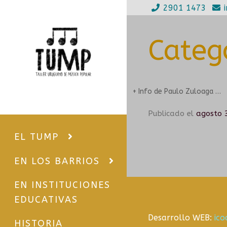
2901 1473
Ir
Ir
a
al
Categ
la
contenido
navegación
+ Info de Paulo Zuloaga …
Publicado el
agosto 
EL TUMP
EN LOS BARRIOS
EN INSTITUCIONES
EDUCATIVAS
Desarrollo WEB:
ic
HISTORIA