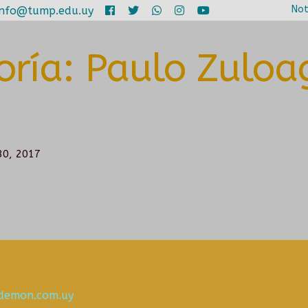
Not
info@tump.edu.uy
oría:
Paulo Zuloa
30, 2017
odemon.com.uy