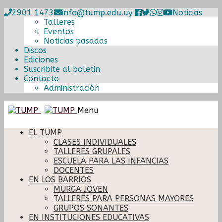
2901 1473
info@tump.edu.uy
Noticias
Talleres
Eventos
Noticias pasadas
Discos
Ediciones
Suscribite al boletin
Contacto
Administración
Ir
Ir
Menu
a
al
la
contenido
EL TUMP
navegación
CLASES INDIVIDUALES
TALLERES GRUPALES
ESCUELA PARA LAS INFANCIAS
DOCENTES
EN LOS BARRIOS
MURGA JOVEN
TALLERES PARA PERSONAS MAYORES
GRUPOS SONANTES
EN INSTITUCIONES EDUCATIVAS