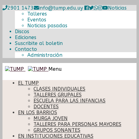
2901 1473
info@tump.edu.uy
Noticias
Talleres
Eventos
Noticias pasadas
Discos
Ediciones
Suscribite al boletin
Contacto
Administración
Ir
Ir
Menu
a
al
la
contenido
EL TUMP
navegación
CLASES INDIVIDUALES
TALLERES GRUPALES
ESCUELA PARA LAS INFANCIAS
DOCENTES
EN LOS BARRIOS
MURGA JOVEN
TALLERES PARA PERSONAS MAYORES
GRUPOS SONANTES
EN INSTITUCIONES EDUCATIVAS