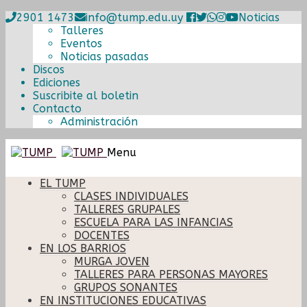
2901 1473
info@tump.edu.uy
Noticias
Talleres
Eventos
Noticias pasadas
Discos
Ediciones
Suscribite al boletin
Contacto
Administración
Ir
Ir
Menu
a
al
la
contenido
EL TUMP
navegación
CLASES INDIVIDUALES
TALLERES GRUPALES
ESCUELA PARA LAS INFANCIAS
DOCENTES
EN LOS BARRIOS
MURGA JOVEN
TALLERES PARA PERSONAS MAYORES
GRUPOS SONANTES
EN INSTITUCIONES EDUCATIVAS