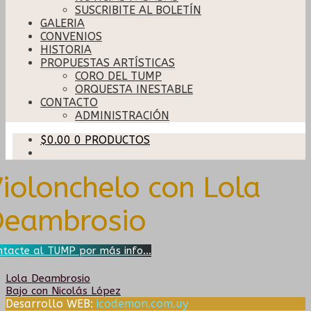
SUSCRIBITE AL BOLETÍN
GALERIA
CONVENIOS
HISTORIA
PROPUESTAS ARTÍSTICAS
CORO DEL TUMP
ORQUESTA INESTABLE
CONTACTO
ADMINISTRACIÓN
$
0.00
0 PRODUCTOS
iolonchelo con Lola
Deambrosio
ntacte al TUMP por más info...
Navegación
Anterior:
Lola Deambrosio
Siguiente:
Bajo con Nicolás López
Desarrollo WEB:
icodemon.com.uy