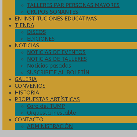
TALLERES PAR PERSONAS MAYORES
GRUPOS SONANTES
EN INSTITUCIONES EDUCATIVAS
TIENDA
DISCOS
EDICIONES
NOTICIAS
NOTICIAS DE EVENTOS
NOTICIAS DE TALLERES
Noticias pasadas
SUSCRIBITE AL BOLETÍN
GALERIA
CONVENIOS
HISTORIA
PROPUESTAS ARTÍSTICAS
Coro del TUMP
Orquesta inestable
CONTACTO
ADMINISTRACIÓN