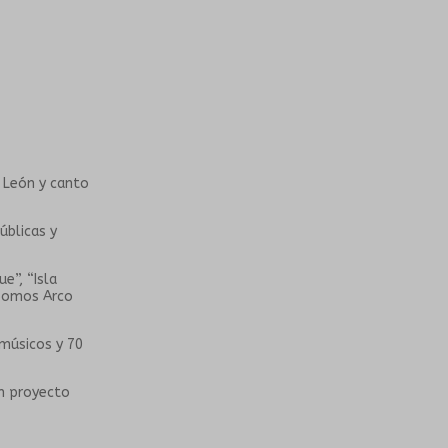
e León y canto
úblicas y
e”, “Isla
“Somos Arco
 músicos y 70
n proyecto