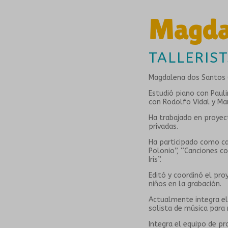
Magda
TALLERIS
Magdalena dos Santos (
Estudió piano con Pauli
con Rodolfo Vidal y Mar
Ha trabajado en proyect
privadas.
Ha participado como can
Polonio”, “Canciones c
Iris”.
Editó y coordinó el pr
niños en la grabación.
Actualmente integra el
solista de música para 
Integra el equipo de p