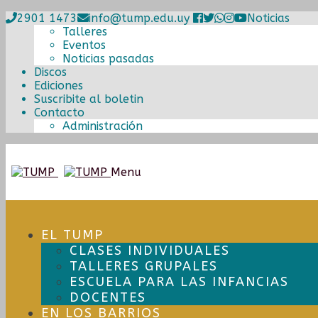
2901 1473
info@tump.edu.uy
Noticias
Talleres
Eventos
Noticias pasadas
Discos
Ediciones
Suscribite al boletin
Contacto
Administración
Ir
Ir
Menu
a
al
la
contenido
navegación
EL TUMP
CLASES INDIVIDUALES
TALLERES GRUPALES
ESCUELA PARA LAS INFANCIAS
DOCENTES
EN LOS BARRIOS