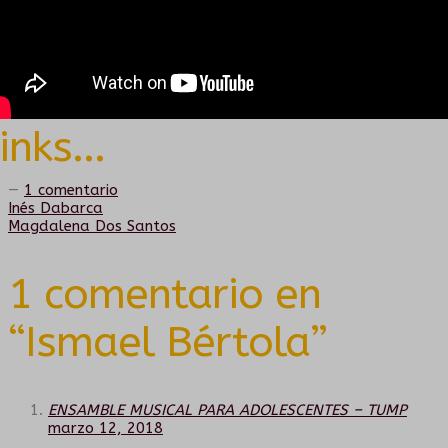
inks...
—
1 comentario
Navegación
Anterior:
Inés Dabarca
Siguiente:
Magdalena Dos Santos
de
1 comentario en
entradas
“
Ismael Bértola
”
ENSAMBLE MUSICAL PARA ADOLESCENTES – TUMP
marzo 12, 2018