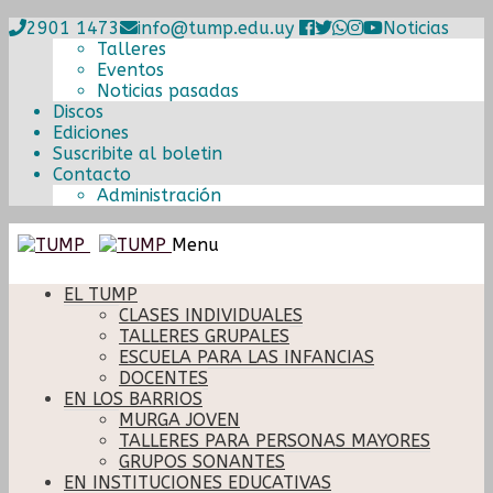
2901 1473
info@tump.edu.uy
Noticias
Talleres
Eventos
Noticias pasadas
Discos
Ediciones
Suscribite al boletin
Contacto
Administración
Ir
Ir
Menu
a
al
la
contenido
EL TUMP
navegación
CLASES INDIVIDUALES
TALLERES GRUPALES
ESCUELA PARA LAS INFANCIAS
DOCENTES
EN LOS BARRIOS
MURGA JOVEN
TALLERES PARA PERSONAS MAYORES
GRUPOS SONANTES
EN INSTITUCIONES EDUCATIVAS