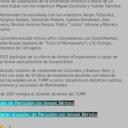
ional de Superación de la Enseñanza Artística (CNSEA) de La
ana (Cuba) con los maestros Miguel Escuriola y Yusnier Sánchez.
Montevideo ha estudiado con los maestros Sergio Tulbovitz,
lington Suárez, Sebastián Pereira, Juanita Fernández, Inés
arca, Nicolás Arnicho Peraza, Pablo “Lolito” Iribarne y Marcelo
zanta.
Colombia estudió ritmos afro-colombianos con David Montes,
ián Bossio (gaitero de “Toto la Momposina”), y El Chongo,
borero de Cartagena.
2015 participó de la clínica de ritmos afroperuanos a cargo de
o Bravo percusionista de Susana Baca.
dictado talleres de candombe en Colombia y Buenos Aires, y
nta con más de 10 años de experiencia docente con niños de
as las edades en el TUMP y como tallerista en distintos centros
cativos y culturales de Montevideo.
de 2007 integra el plantel docente del TUMP.
ases de Percusión con Ismael Bértola
lleres grupales de Percusión con Ismael Bértola