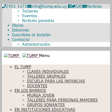
2901 1473
info@tump.edu.uy
Noticias
Talleres
Eventos
Noticias pasadas
Discos
Ediciones
Suscribite al boletin
Contacto
Administración
Ir
Ir
Menu
a
al
la
contenido
EL TUMP
navegación
CLASES INDIVIDUALES
TALLERES GRUPALES
ESCUELA PARA LAS INFANCIAS
DOCENTES
EN LOS BARRIOS
MURGA JOVEN
TALLERES PARA PERSONAS MAYORES
GRUPOS SONANTES
EN INSTITUCIONES EDUCATIVAS