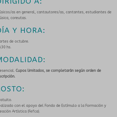
DIRIGIDO A:
sicos/as en general, cantautores/as, cantantes, estudiantes de
sica, coreutas.
DÍA Y HORA:
rtes de octubre.
:30 hs.
MODALIDAD:
esencial.
Cupos limitados, se completarán según orden de
scripción.
COSTO:
atuito.
alizado con el apoyo del Fondo de Estímulo a la Formación y
eación Artística (Fefca).