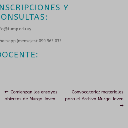
INSCRIPCIONES Y
CONSULTAS:
nfo@tump.edu.uy
hatsapp (mensajes): 099 963 033
DOCENTE:
Navegación
Anterior:
Siguiente:
Comienzan los ensayos
Convocatoria: materiales
abiertos de Murga Joven
para el Archivo Murga Joven
de
entradas