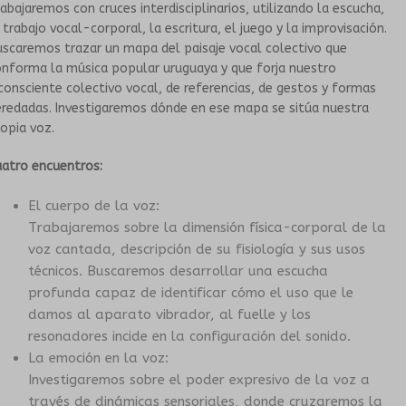
abajaremos con cruces interdisciplinarios, utilizando la escucha,
 trabajo vocal-corporal, la escritura, el juego y la improvisación.
HISTORIA
TALLERES PARA PERSONAS MAYORES
scaremos trazar un mapa del paisaje vocal colectivo que
nforma la música popular uruguaya y que forja nuestro
Exp
PROPUESTAS ARTÍSTICAS
GRUPOS SONANTES
consciente colectivo vocal, de referencias, de gestos y formas
eredadas. Investigaremos dónde en ese mapa se sitúa nuestra
opia voz.
Exp
EN INSTITUCIONES EDUCATIVAS
CONTACTO
uatro encuentros:
HISTORIA
El cuerpo de la voz:
Trabajaremos sobre la dimensión física-corporal de la
PROPUESTAS ARTÍSTICAS
voz cantada, descripción de su fisiología y sus usos
técnicos. Buscaremos desarrollar una escucha
CORO DEL TUMP
profunda capaz de identificar cómo el uso que le
damos al aparato vibrador, al fuelle y los
ORQUESTA INESTABLE
resonadores incide en la configuración del sonido.
La emoción en la voz:
Investigaremos sobre el poder expresivo de la voz a
GALERÍA
través de dinámicas sensoriales, donde cruzaremos la