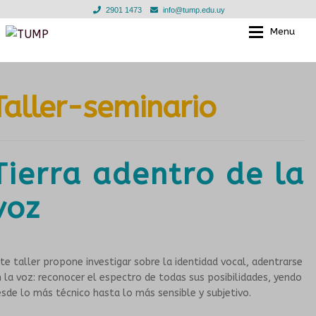
2901 1473
info@tump.edu.uy
Menu
Ir
Ir
a
al
la
contenido
Exp
EL TUMP
EL TUMP
navegación
Taller-seminario
Exp
EN LOS BARRIOS
CLASES INDIVIDUALES
EN INSTITUCIONES EDUCATIVAS
TALLERES GRUPALES
Tierra adentro de la
Exp
TIENDA
ESCUELA PARA LAS INFANCIAS
voz
Exp
NOTICIAS
DOCENTES
te taller propone investigar sobre la identidad vocal, adentrarse
EN LOS BARRIOS
GALERIA
 la voz: reconocer el espectro de todas sus posibilidades, yendo
sde lo más técnico hasta lo más sensible y subjetivo.
CONVENIOS
MURGA JOVEN