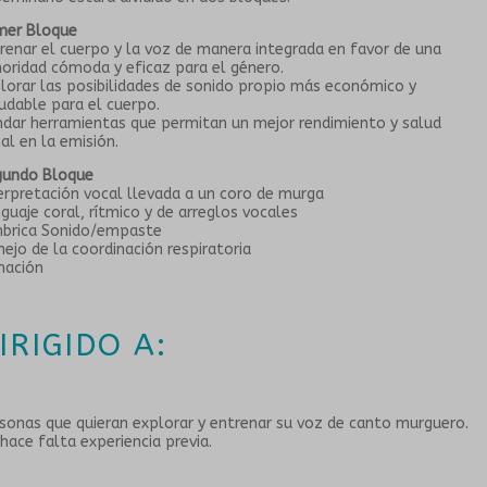
mer Bloque
renar el cuerpo y la voz de manera integrada en favor de una
oridad cómoda y eficaz para el género.
lorar las posibilidades de sonido propio más económico y
udable para el cuerpo.
ndar herramientas que permitan un mejor rendimiento y salud
al en la emisión.
gundo Bloque
erpretación vocal llevada a un coro de murga
guaje coral, rítmico y de arreglos vocales
mbrica Sonido/empaste
ejo de la coordinación respiratoria
nación
IRIGIDO A:
sonas que quieran explorar y entrenar su voz de canto murguero.
hace falta experiencia previa.