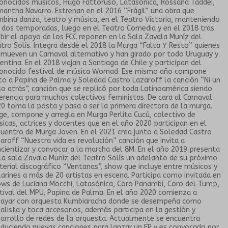
onocidos músicos, Hugo Fattoruso, Latasónica, Rossana Taddei,
antha Navarro. Estrenan en el 2016 “Frágil” una obra que
bina danza, teatro y música, en el Teatro Victoria, manteniendo
í dos temporadas, luego en el Teatro Comedia y en el 2018 tras
ibir el apoyo de los FCC reponen en la Sala Zavala Muníz del
tro Solís. Integra desde el 2018 la Murga “Falta Y Resto” quienes
mueven un Carnaval alternativo y han girado por todo Uruguay y
entina. En el 2018 viajan a Santiago de Chile y participan del
conocido festival de música Womad. Ese mismo año compone
to a Papina de Palma y Soledad Castro Lazaroff la canción “Ni un
o atrás”, canción que se replicó por toda Latinoamérica siendo
erencia para muchos colectivos feministas. De cara al Carnaval
0 toma la posta y pasa a ser la primera directora de la murga.
ige, compone y arregla en Murga Perlita Cucú, colectivo de
icas, actrices y docentes que en el año 2020 participan en el
uentro de Murga Joven. En el 2021 crea junto a Soledad Castro
aroff “Nuestra vida es revolución” canción que invita a
cientizar y convocar a la marcha del 8M. En el año 2019 presenta
la sala Zavala Muníz del Teatro Solís un adelanto de su próximo
erial discográfico “Ventanas”, show que incluye entre músicos y
larines a más de 20 artistas en escena. Participa como invitada en
ws de Luciana Mocchi, Latasónica, Coro Panambí, Coro del Tump,
tival del MPU, Papina de Palma. En el año 2020 comienza a
sayar con orquesta Kumbiaracha donde se desempeña como
alista y toca accesorios, además participa en la gestión y
arrollo de redes de la orquesta. Actualmente se encuentra
duciendo nuevas canciones para lanzar un EP y es convocada por