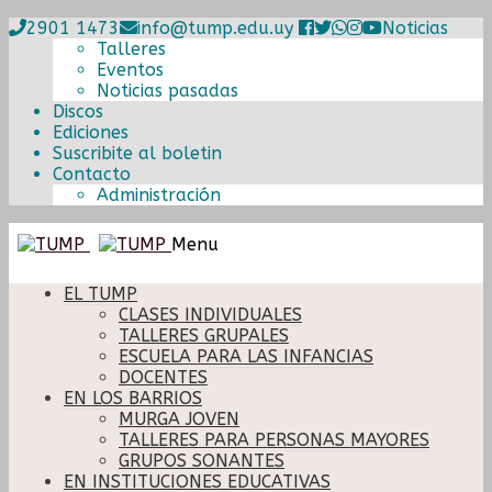
2901 1473
info@tump.edu.uy
Noticias
Talleres
Eventos
Noticias pasadas
Discos
Ediciones
Suscribite al boletin
Contacto
Administración
Ir
Ir
Menu
a
al
la
contenido
EL TUMP
navegación
CLASES INDIVIDUALES
TALLERES GRUPALES
ESCUELA PARA LAS INFANCIAS
DOCENTES
EN LOS BARRIOS
MURGA JOVEN
TALLERES PARA PERSONAS MAYORES
GRUPOS SONANTES
EN INSTITUCIONES EDUCATIVAS