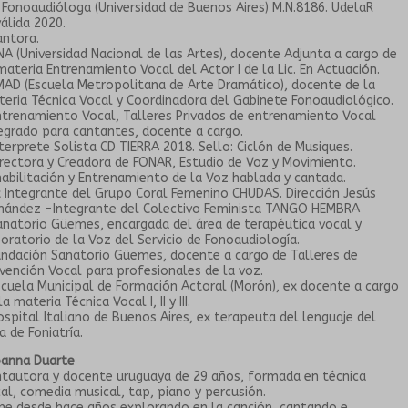
. Fonoaudióloga (Universidad de Buenos Aires) M.N.8186. UdelaR
álida 2020.
ntora.
A (Universidad Nacional de las Artes), docente Adjunta a cargo de
materia Entrenamiento Vocal del Actor I de la Lic. En Actuación.
AD (Escuela Metropolitana de Arte Dramático), docente de la
eria Técnica Vocal y Coordinadora del Gabinete Fonoaudiológico.
trenamiento Vocal, Talleres Privados de entrenamiento Vocal
egrado para cantantes, docente a cargo.
terprete Solista CD TIERRA 2018. Sello: Ciclón de Musiques.
rectora y Creadora de FONAR, Estudio de Voz y Movimiento.
abilitación y Entrenamiento de la Voz hablada y cantada.
 Integrante del Grupo Coral Femenino CHUDAS. Dirección Jesús
nández -Integrante del Colectivo Feminista TANGO HEMBRA
natorio Güemes, encargada del área de terapéutica vocal y
oratorio de la Voz del Servicio de Fonoaudiología.
ndación Sanatorio Güemes, docente a cargo de Talleres de
vención Vocal para profesionales de la voz.
cuela Municipal de Formación Actoral (Morón), ex docente a cargo
la materia Técnica Vocal I, II y III.
spital Italiano de Buenos Aires, ex terapeuta del lenguaje del
a de Foniatría.
oanna Duarte
tautora y docente uruguaya de 29 años, formada en técnica
al, comedia musical, tap, piano y percusión.
ne desde hace años explorando en la canción, cantando e