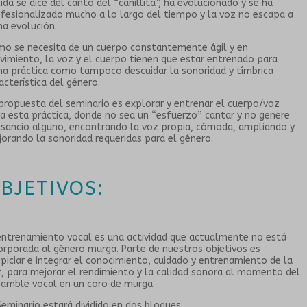
ida se dice del canto del “canillita”, ha evolucionado y se ha
fesionalizado mucho a lo largo del tiempo y la voz no escapa a
ha evolución.
o se necesita de un cuerpo constantemente ágil y en
imiento, la voz y el cuerpo tienen que estar entrenado para
ha práctica como tampoco descuidar la sonoridad y tímbrica
acterística del género.
propuesta del seminario es explorar y entrenar el cuerpo/voz
a esta práctica, donde no sea un “esfuerzo” cantar y no genere
sancio alguno, encontrando la voz propia, cómoda, ampliando y
orando la sonoridad requeridas para el género.
BJETIVOS:
entrenamiento vocal es una actividad que actualmente no está
orporada al género murga. Parte de nuestros objetivos es
piciar e integrar el conocimiento, cuidado y entrenamiento de la
, para mejorar el rendimiento y la calidad sonora al momento del
amble vocal en un coro de murga.
Seminario estará dividido en dos bloques: