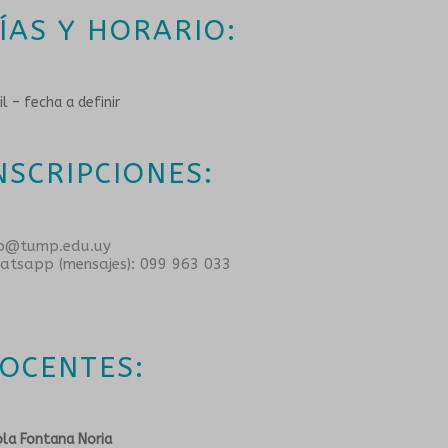
ÍAS Y HORARIO:
il – fecha a definir
NSCRIPCIONES:
fo@tump.edu.uy
atsapp (mensajes): 099 963 033
OCENTES:
la Fontana Noria