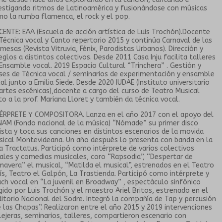
estigando ritmos de Latinoamérica y fusionándose con músicas
o la rumba flamenca, el rock y el pop.
ENTE: EAA (Escuela de acción artística de Luis Trochón).Docente
Técnica vocal y Canto repertorio 2015 y continúa Carnaval de las
mesas (Revista Vitruvia, Fénix, Parodistas Urbanos). Dirección y
eglos a distintos colectivos. Desde 2011 Casa Inju facilita talleres
Ensamble vocal. 2019 Espacio Cultural “Trinchera” . Gestión y
ses de Técnica vocal / seminarios de experimentación y ensamble
al junto a Emilia Siede. Desde 2020 IUDAE (Instituto universitario
artes escénicas),docente a cargo del curso de Teatro Musical
to a la prof. Mariana Lloret y también da técnica vocal.
ÉRPRETE Y COMPOSITORA. Lanza en el año 2017 con el apoyo del
AM (Fondo nacional de la música) “Nómade” su primer disco
ista y toca sus canciones en distintos escenarios de la movida
ical Montevideana. Un año después lo presenta con banda en la
a Tractatus. Participó como intérprete de varios colectivos
ales y comedias musicales, coro “Rapsodia”, “Despertar de
mavera” el musical, “Matilda el musical”, estrenados en el Teatro
ís, Teatro el Galpón, La Trastienda. Participó como intérprete y
ch vocal en “La juvenil en Broadway” , espectáculo sinfónico
igido por Luis Trochón y el maestro Ariel Britos, estrenado en el
itorio Nacional del Sodre. Integró la compañía de Tap y percusión
 las Chapas”. Realizaron entre el año 2015 y 2019 intervenciones
lejeras, seminarios, talleres, compartieron escenario con