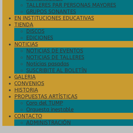
TALLERES PAR PERSONAS MAYORES
GRUPOS SONANTES
EN INSTITUCIONES EDUCATIVAS
TIENDA
DISCOS
EDICIONES
NOTICIAS
NOTICIAS DE EVENTOS
NOTICIAS DE TALLERES
Noticias pasadas
SUSCRIBITE AL BOLETÍN
GALERIA
CONVENIOS
HISTORIA
PROPUESTAS ARTÍSTICAS
Coro del TUMP
Orquesta inestable
CONTACTO
ADMINISTRACIÓN