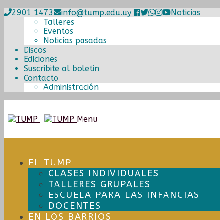
2901 1473
info@tump.edu.uy
Noticias
Talleres
Eventos
Noticias pasadas
Discos
Ediciones
Suscribite al boletin
Contacto
Administración
Ir
Ir
Menu
a
al
la
contenido
navegación
EL TUMP
CLASES INDIVIDUALES
TALLERES GRUPALES
ESCUELA PARA LAS INFANCIAS
DOCENTES
EN LOS BARRIOS