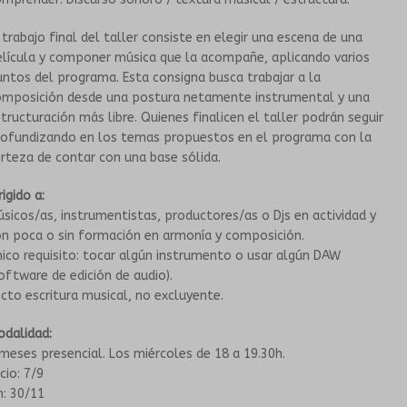
CONVENIOS
 trabajo final del taller consiste en elegir una escena de una
elícula y componer música que la acompañe, aplicando varios
ntos del programa. Esta consigna busca trabajar a la
omposición desde una postura netamente instrumental y una
tructuración más libre. Quienes finalicen el taller podrán seguir
rofundizando en los temas propuestos en el programa con la
rteza de contar con una base sólida.
rigido a:
sicos/as, instrumentistas, productores/as o Djs en actividad y
n poca o sin formación en armonía y composición.
ico requisito: tocar algún instrumento o usar algún DAW
oftware de edición de audio).
cto escritura musical, no excluyente.
odalidad:
meses presencial. Los miércoles de 18 a 19.30h.
icio: 7/9
n: 30/11