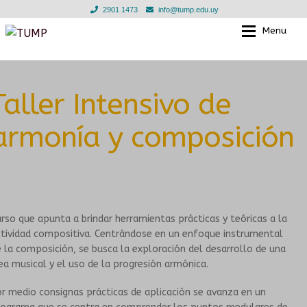
2901 1473
info@tump.edu.uy
Menu
Ir
Ir
a
al
la
contenido
Exp
EL TUMP
EL TUMP
navegación
Taller Intensivo de
Exp
EN LOS BARRIOS
CLASES INDIVIDUALES
armonía y composición
EN INSTITUCIONES EDUCATIVAS
TALLERES GRUPALES
Exp
TIENDA
ESCUELA PARA LAS INFANCIAS
rso que apunta a brindar herramientas prácticas y teóricas a la
Exp
NOTICIAS
DOCENTES
tividad compositiva. Centrándose en un enfoque instrumental
 la composición, se busca la exploración del desarrollo de una
EN LOS BARRIOS
GALERIA
ea musical y el uso de la progresión armónica.
r medio consignas prácticas de aplicación se avanza en un
CONVENIOS
MURGA JOVEN