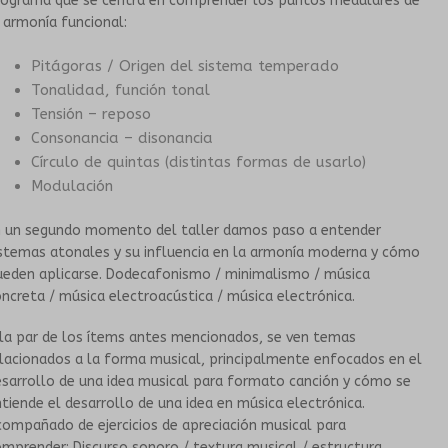
rograma que se centra en comprender los puntos medulares de
 armonía funcional:
HISTORIA
TALLERES PARA PERSONAS MAYORES
Pitágoras / Origen del sistema temperado
Tonalidad, función tonal
Exp
PROPUESTAS ARTÍSTICAS
GRUPOS SONANTES
Tensión – reposo
Consonancia – disonancia
Exp
EN INSTITUCIONES EDUCATIVAS
CONTACTO
Círculo de quintas (distintas formas de usarlo)
Modulación
HISTORIA
n un segundo momento del taller damos paso a entender
stemas atonales y su influencia en la armonía moderna y cómo
PROPUESTAS ARTÍSTICAS
ueden aplicarse. Dodecafonismo / minimalismo / música
ncreta / música electroacústica / música electrónica.
CORO DEL TUMP
la par de los ítems antes mencionados, se ven temas
lacionados a la forma musical, principalmente enfocados en el
ORQUESTA INESTABLE
sarrollo de una idea musical para formato canción y cómo se
tiende el desarrollo de una idea en música electrónica.
GALERÍA
ompañado de ejercicios de apreciación musical para
mprender: Discurso sonoro / textura musical / estructura.