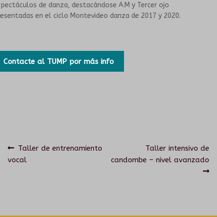
pectáculos de danza, destacándose A.M y Tercer ojo
esentadas en el ciclo Montevideo danza de 2017 y 2020.
Contacte al TUMP por más info
Navegación
Anterior:
Siguiente:
Taller de entrenamiento
Taller intensivo de
vocal
candombe – nivel avanzado
de
entradas