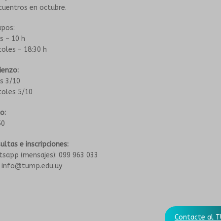
cuentros en octubre.
upos:
s – 10 h
coles – 18:30 h
enzo:
s 3/10
coles 5/10
o:
50
ultas e inscripciones:
sapp (mensajes): 099 963 033
: info@tump.edu.uy
Contacte al T