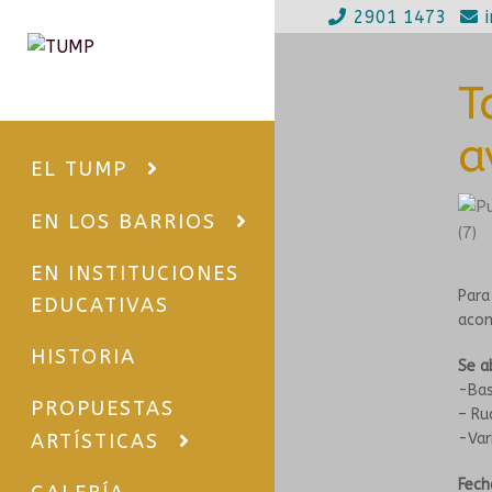
2901 1473
Ir
Ir
a
al
T
la
contenido
navegación
a
EL TUMP
EN LOS BARRIOS
EN INSTITUCIONES
Para
EDUCATIVAS
acom
HISTORIA
Se a
-Bas
PROPUESTAS
– Ru
-Var
ARTÍSTICAS
Fech