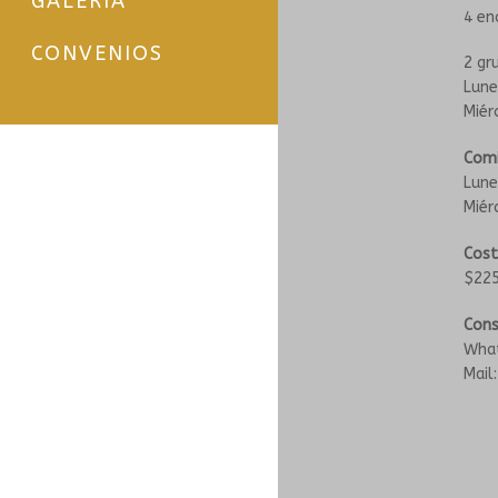
GALERÍA
4 en
CONVENIOS
2 gr
Lune
Miér
Comi
Lune
Miér
Cost
$22
Cons
What
Mail