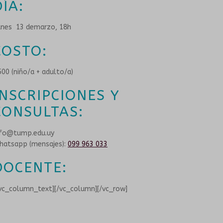
DÍA:
CONVENIOS
unes 13 demarzo, 18h
COSTO:
00 (niño/a + adulto/a)
INSCRIPCIONES Y
CONSULTAS:
nfo@tump.edu.uy
hatsapp (mensajes):
099 963 033
DOCENTE:
/vc_column_text][/vc_column][/vc_row]