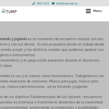
2901 1473
info@tump.edu.uy
Menu
Ir
Ir
a
al
la
contenido
EL TUMP
EL TUMP
navegación
onando y jugando
es un momento de encuentro musical con uno
EN LOS BARRIOS
CLASES INDIVIDUALES
ismo y con los demás. Es una propuesta donde se trabaja desde
 sonido propio y los distintos sonidos que podemos generar con
EN INSTITUCIONES EDUCATIVAS
TALLERES GRUPALES
jetos e instrumentos.
 movimiento y el juego están presentes durante el desarrollo
l taller.
TIENDA
ESCUELA PARA LAS INFANCIAS
ambién la voz y el cuerpo como instrumentos. Trabajaremos con
NOTICIAS
DOCENTES
riado repertorio de canciones. Música para jugar, música para
car, música para emocionar…así es Sonando y jugando.
EN LOS BARRIOS
GALERIA
o de los objetivos fundamentales de los talleres- encuentros
sicales es estimular e incentivar el desarrollo de la creatividad
CONVENIOS
MURGA JOVEN
la espontaneidad, potenciando la imaginación y posibilidades