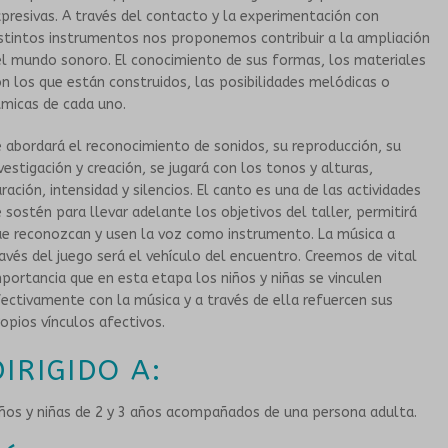
presivas. A través del contacto y la experimentación con
stintos instrumentos nos proponemos contribuir a la ampliación
HISTORIA
TALLERES PARA PERSONAS MAYORES
l mundo sonoro. El conocimiento de sus formas, los materiales
n los que están construidos, las posibilidades melódicas o
PROPUESTAS ARTÍSTICAS
GRUPOS SONANTES
tmicas de cada uno.
 abordará el reconocimiento de sonidos, su reproducción, su
EN INSTITUCIONES EDUCATIVAS
CONTACTO
vestigación y creación, se jugará con los tonos y alturas,
ración, intensidad y silencios. El canto es una de las actividades
HISTORIA
 sostén para llevar adelante los objetivos del taller, permitirá
ue reconozcan y usen la voz como instrumento. La música a
avés del juego será el vehículo del encuentro. Creemos de vital
PROPUESTAS ARTÍSTICAS
portancia que en esta etapa los niños y niñas se vinculen
ectivamente con la música y a través de ella refuercen sus
CORO DEL TUMP
opios vínculos afectivos.
DIRIGIDO A:
ORQUESTA INESTABLE
ños y niñas de 2 y 3 años acompañados de una persona adulta.
GALERÍA