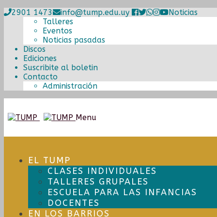
2901 1473
info@tump.edu.uy
Noticias
Talleres
Eventos
Noticias pasadas
Discos
Ediciones
Suscribite al boletin
Contacto
Administración
Ir
Ir
Menu
a
al
la
contenido
navegación
EL TUMP
CLASES INDIVIDUALES
TALLERES GRUPALES
ESCUELA PARA LAS INFANCIAS
DOCENTES
EN LOS BARRIOS