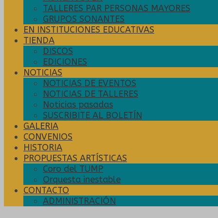
TALLERES PAR PERSONAS MAYORES
GRUPOS SONANTES
EN INSTITUCIONES EDUCATIVAS
TIENDA
DISCOS
EDICIONES
NOTICIAS
NOTICIAS DE EVENTOS
NOTICIAS DE TALLERES
Noticias pasadas
SUSCRIBITE AL BOLETÍN
GALERIA
CONVENIOS
HISTORIA
PROPUESTAS ARTÍSTICAS
Coro del TUMP
Orquesta inestable
CONTACTO
ADMINISTRACIÓN