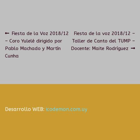
HISTORIA
TALLERES PARA PERSONAS MAYORES
PROPUESTAS ARTÍSTICAS
GRUPOS SONANTES
Navegación
Anterior:
Siguiente:
Fiesta de la Voz 2018/12
Fiesta de la voz 2018/12 –
– Coro Yulelé dirigido por
Taller de Canto del TUMP –
de
EN INSTITUCIONES EDUCATIVAS
CONTACTO
Pablo Machado y Martín
Docente: Maite Rodríguez
Cunha
entradas
HISTORIA
PROPUESTAS ARTÍSTICAS
CORO DEL TUMP
Desarrollo WEB:
icodemon.com.uy
ORQUESTA INESTABLE
GALERÍA