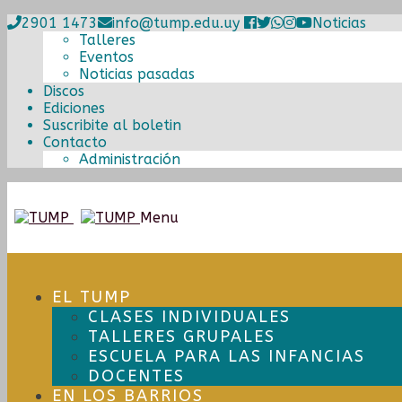
2901 1473
info@tump.edu.uy
Noticias
Talleres
Eventos
Noticias pasadas
Discos
Ediciones
Suscribite al boletin
Contacto
Administración
Ir
Ir
Menu
a
al
la
contenido
navegación
EL TUMP
CLASES INDIVIDUALES
TALLERES GRUPALES
ESCUELA PARA LAS INFANCIAS
DOCENTES
EN LOS BARRIOS