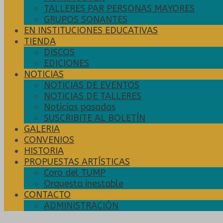
TALLERES PAR PERSONAS MAYORES
GRUPOS SONANTES
EN INSTITUCIONES EDUCATIVAS
TIENDA
DISCOS
EDICIONES
NOTICIAS
NOTICIAS DE EVENTOS
NOTICIAS DE TALLERES
Noticias pasadas
SUSCRIBITE AL BOLETÍN
GALERIA
CONVENIOS
HISTORIA
PROPUESTAS ARTÍSTICAS
Coro del TUMP
Orquesta inestable
CONTACTO
ADMINISTRACIÓN