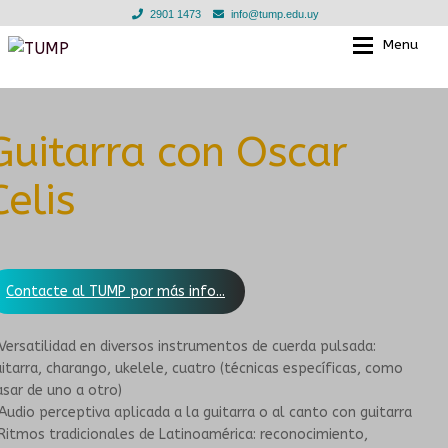
2901 1473
info@tump.edu.uy
Menu
Ir
Ir
a
al
la
contenido
EL TUMP
EL TUMP
navegación
Guitarra con Oscar
EN LOS BARRIOS
CLASES INDIVIDUALES
Celis
EN INSTITUCIONES EDUCATIVAS
TALLERES GRUPALES
TIENDA
ESCUELA PARA LAS INFANCIAS
Contacte al TUMP por más info...
NOTICIAS
DOCENTES
Versatilidad en diversos instrumentos de cuerda pulsada:
itarra, charango, ukelele, cuatro (técnicas específicas, como
EN LOS BARRIOS
GALERIA
sar de uno a otro)
Audio perceptiva aplicada a la guitarra o al canto con guitarra
Ritmos tradicionales de Latinoamérica: reconocimiento,
CONVENIOS
MURGA JOVEN