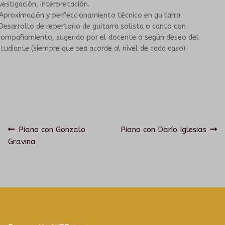
vestigación, interpretación.
Aproximación y perfeccionamiento técnico en guitarra.
HISTORIA
TALLERES PARA PERSONAS MAYORES
Desarrollo de repertorio de guitarra solista o canto con
compañamiento, sugerido por el docente o según deseo del
tudiante (siempre que sea acorde al nivel de cada caso).
PROPUESTAS ARTÍSTICAS
GRUPOS SONANTES
EN INSTITUCIONES EDUCATIVAS
CONTACTO
HISTORIA
Navegación
Anterior:
Siguiente:
Piano con Gonzalo
Piano con Darío Iglesias
PROPUESTAS ARTÍSTICAS
Gravina
de
CORO DEL TUMP
entradas
ORQUESTA INESTABLE
GALERÍA