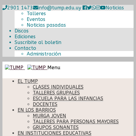
2901 1473
info@tump.edu.uy
Noticias
Talleres
Eventos
Noticias pasadas
Discos
Ediciones
Suscribite al boletin
Contacto
Administración
Ir
Ir
Menu
a
al
la
contenido
EL TUMP
navegación
CLASES INDIVIDUALES
TALLERES GRUPALES
ESCUELA PARA LAS INFANCIAS
DOCENTES
EN LOS BARRIOS
MURGA JOVEN
TALLERES PARA PERSONAS MAYORES
GRUPOS SONANTES
EN INSTITUCIONES EDUCATIVAS