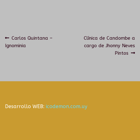
Navegación
Anterior:
Siguiente:
Carlos Quintana –
Clínica de Candombe a
Ignominia
cargo de Jhonny Neves
de
Pintos
entradas
Desarrollo WEB:
icodemon.com.uy