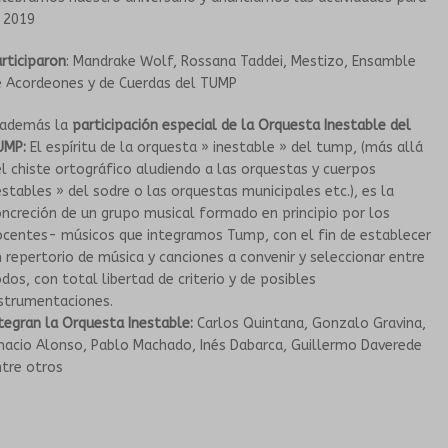
 2019
HISTORIA
TALLERES PARA PERSONAS MAYORES
rticiparon
: Mandrake Wolf, Rossana Taddei, Mestizo, Ensamble
e Acordeones y de Cuerdas del TUMP
PROPUESTAS ARTÍSTICAS
GRUPOS SONANTES
 además la
participación especial de la Orquesta Inestable del
UMP:
El espíritu de la orquesta » inestable » del tump, (más allá
EN INSTITUCIONES EDUCATIVAS
CONTACTO
l chiste ortográfico aludiendo a las orquestas y cuerpos
stables » del sodre o las orquestas municipales etc.), es la
HISTORIA
ncreción de un grupo musical formado en principio por los
ocentes- músicos que integramos Tump, con el fin de establecer
 repertorio de música y canciones a convenir y seleccionar entre
PROPUESTAS ARTÍSTICAS
dos, con total libertad de criterio y de posibles
nstrumentaciones.
CORO DEL TUMP
tegran la Orquesta Inestable:
Carlos Quintana, Gonzalo Gravina,
nacio Alonso, Pablo Machado, Inés Dabarca, Guillermo Daverede
ORQUESTA INESTABLE
tre otros
GALERÍA