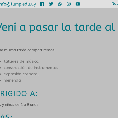
Not
info@tump.edu.uy
Vení a pasar la tarde a
na misma tarde compartiremos:
talleres de música
construcción de instrumentos
expresión corporal
merienda
IRIGIDO A:
s y niños de 4 a 9 años.
ÍAS: