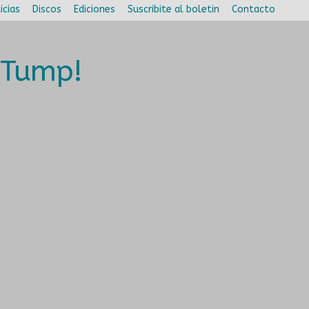
icias
Discos
Ediciones
Suscribite al boletin
Contacto
l Tump!