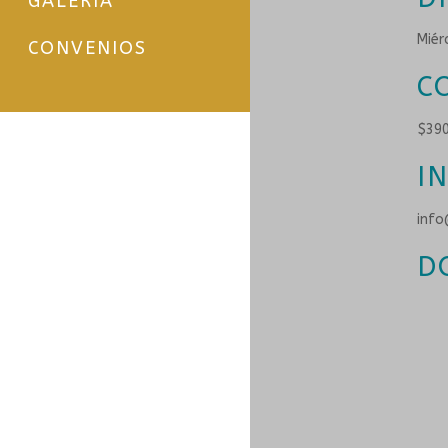
GALERÍA
Miér
CONVENIOS
C
$39
I
info
D