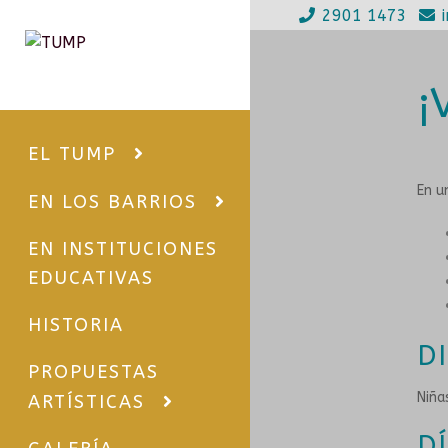
2901 1473
Ir
Ir
a
al
¡
la
contenido
navegación
EL TUMP
En u
EN LOS BARRIOS
EN INSTITUCIONES
EDUCATIVAS
HISTORIA
D
PROPUESTAS
Niña
ARTÍSTICAS
D