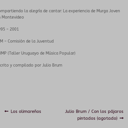
mpartiendo la alegría de cantar: La experiencia de Murga Joven
HISTORIA
TALLERES PARA PERSONAS MAYORES
n Montevideo
PROPUESTAS ARTÍSTICAS
GRUPOS SONANTES
995 – 2001
M – Comisión de la Juventud
EN INSTITUCIONES EDUCATIVAS
CONTACTO
MP (Taller Uruguayo de Música Popular)
HISTORIA
crito y compilado por Julio Brum
PROPUESTAS ARTÍSTICAS
CORO DEL TUMP
ORQUESTA INESTABLE
Navegación
Anterior:
Siguiente:
Los olimareños
Julio Brum / Con los pájaros
pintados (agotado)
GALERÍA