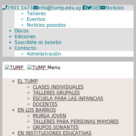
2901 1473
info@tump.edu.uy
Noticias
Talleres
Eventos
Noticias pasadas
Discos
Ediciones
Suscribite al boletin
Contacto
Administración
Ir
Ir
Menu
a
al
la
contenido
EL TUMP
navegación
CLASES INDIVIDUALES
TALLERES GRUPALES
ESCUELA PARA LAS INFANCIAS
DOCENTES
EN LOS BARRIOS
MURGA JOVEN
TALLERES PARA PERSONAS MAYORES
GRUPOS SONANTES
EN INSTITUCIONES EDUCATIVAS