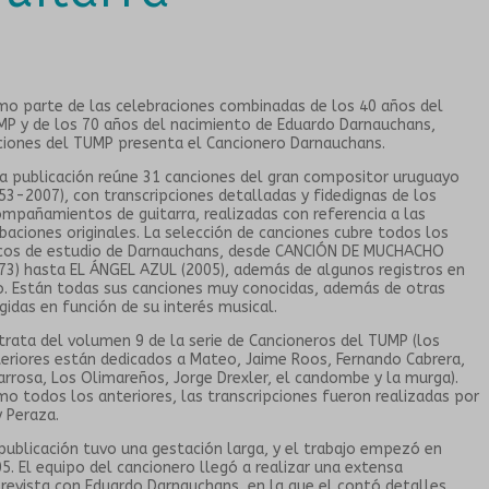
o parte de las celebraciones combinadas de los 40 años del
P y de los 70 años del nacimiento de Eduardo Darnauchans,
ciones del TUMP presenta el Cancionero Darnauchans.
a publicación reúne 31 canciones del gran compositor uruguayo
53-2007), con transcripciones detalladas y fidedignas de los
mpañamientos de guitarra, realizadas con referencia a las
baciones originales. La selección de canciones cubre todos los
cos de estudio de Darnauchans, desde CANCIÓN DE MUCHACHO
73) hasta EL ÁNGEL AZUL (2005), además de algunos registros en
o. Están todas sus canciones muy conocidas, además de otras
gidas en función de su interés musical.
trata del volumen 9 de la serie de Cancioneros del TUMP (los
eriores están dedicados a Mateo, Jaime Roos, Fernando Cabrera,
arrosa, Los Olimareños, Jorge Drexler, el candombe y la murga).
o todos los anteriores, las transcripciones fueron realizadas por
 Peraza.
publicación tuvo una gestación larga, y el trabajo empezó en
5. El equipo del cancionero llegó a realizar una extensa
revista con Eduardo Darnauchans, en la que el contó detalles