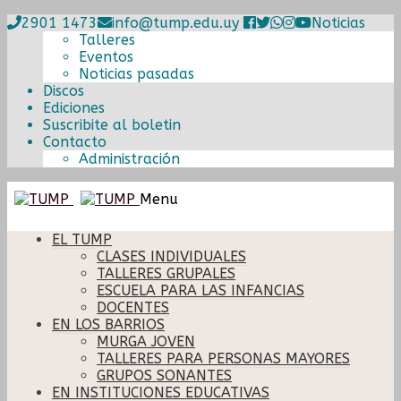
2901 1473
info@tump.edu.uy
Noticias
Talleres
Eventos
Noticias pasadas
Discos
Ediciones
Suscribite al boletin
Contacto
Administración
Ir
Ir
Menu
a
al
la
contenido
EL TUMP
navegación
CLASES INDIVIDUALES
TALLERES GRUPALES
ESCUELA PARA LAS INFANCIAS
DOCENTES
EN LOS BARRIOS
MURGA JOVEN
TALLERES PARA PERSONAS MAYORES
GRUPOS SONANTES
EN INSTITUCIONES EDUCATIVAS