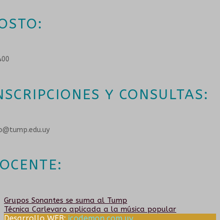
OSTO:
400
NSCRIPCIONES Y CONSULTAS:
fo@tump.edu.uy
OCENTE:
Navegación
Anterior:
Grupos Sonantes se suma al Tump
Siguiente:
Técnica Carlevaro aplicada a la música popular
Desarrollo WEB:
icodemon.com.uy