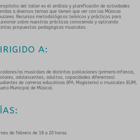
propósito del taller es el análisis y planificación de actividades
eridas a diversos temas que tienen que ver con las Músicas
ulares. Recursos metodológicos teóricos y prácticos para
lexionar sobre nuestras prácticas conociendo y aplicando
tintas propuestas pedagógicas musicales.
IRIGIDO A:
cadores/as musicales de distintas poblaciones (primera infancia,
olares, adolescentes, adultos, capacidades diferentes).
udiantes de carreras educativas (IPA, Magisterio) o musicales (EUM,
uela Municipal de Música).
ÍAS:
rnes de febrero de 18 a 20 horas.