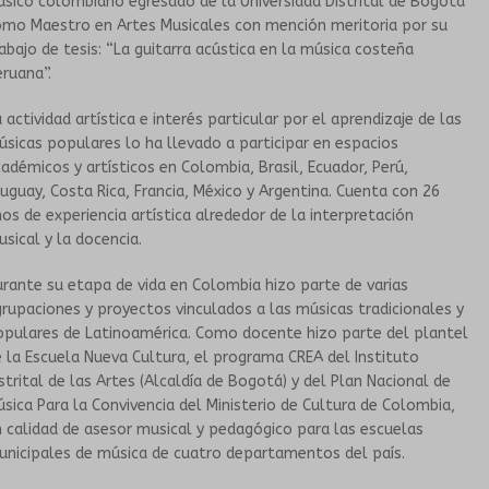
sico colombiano egresado de la Universidad Distrital de Bogotá
omo Maestro en Artes Musicales con mención meritoria por su
HISTORIA
TALLERES PARA PERSONAS MAYORES
abajo de tesis: “La guitarra acústica en la música costeña
ruana”.
PROPUESTAS ARTÍSTICAS
GRUPOS SONANTES
 actividad artística e interés particular por el aprendizaje de las
sicas populares lo ha llevado a participar en espacios
EN INSTITUCIONES EDUCATIVAS
CONTACTO
adémicos y artísticos en Colombia, Brasil, Ecuador, Perú,
uguay, Costa Rica, Francia, México y Argentina. Cuenta con 26
os de experiencia artística alrededor de la interpretación
HISTORIA
sical y la docencia.
PROPUESTAS ARTÍSTICAS
rante su etapa de vida en Colombia hizo parte de varias
rupaciones y proyectos vinculados a las músicas tradicionales y
opulares de Latinoamérica. Como docente hizo parte del plantel
CORO DEL TUMP
 la Escuela Nueva Cultura, el programa CREA del Instituto
strital de las Artes (Alcaldía de Bogotá) y del Plan Nacional de
ORQUESTA INESTABLE
sica Para la Convivencia del Ministerio de Cultura de Colombia,
 calidad de asesor musical y pedagógico para las escuelas
nicipales de música de cuatro departamentos del país.
GALERÍA