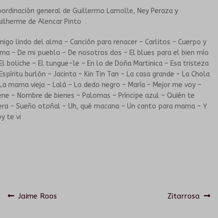
ordinación general de Guillermo Lamolle, Ney Peraza y
ilherme de Alencar Pinto
igo lindo del alma – Canción para renacer – Carlitos – Cuerpo y
ma – De mi pueblo – De nosotros dos – El blues para el bien mío
El boliche – El tungue-le – En lo de Doña Martinica – Esa tristeza
Espíritu burlón – Jacinta – Kin Tin Tan – La casa grande – La Chola
La mama vieja – Lalá – Lo dedo negro – María – Mejor me voy –
ne – Nombre de bienes – Palomas – Príncipe azul – Quién te
iera – Sueño otoñal – Uh, qué macana – Un canto para mama – Y
y te vi
Navegación
Anterior:
Siguiente:
Jaime Roos
Zitarrosa