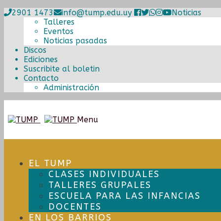
2901 1473
info@tump.edu.uy
Noticias
Talleres
Eventos
Noticias pasadas
Discos
Ediciones
Suscribite al boletin
Contacto
Administración
Ir
Ir
Menu
a
al
la
contenido
navegación
EL TUMP
CLASES INDIVIDUALES
TALLERES GRUPALES
ESCUELA PARA LAS INFANCIAS
DOCENTES
EN LOS BARRIOS