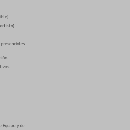
ble).
rtista).
 presenciales
ción.
tivos.
e Equipo y de