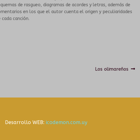
squemas de rasgueo, diagramas de acordes y letras, además de
mentarios en los que el autor cuenta el origen y peculiaridades
HISTORIA
TALLERES PARA PERSONAS MAYORES
 cada canción.
PROPUESTAS ARTÍSTICAS
GRUPOS SONANTES
EN INSTITUCIONES EDUCATIVAS
CONTACTO
HISTORIA
Navegación
Siguiente:
Los olimareños
PROPUESTAS ARTÍSTICAS
de
entradas
CORO DEL TUMP
ORQUESTA INESTABLE
Desarrollo WEB:
icodemon.com.uy
GALERÍA