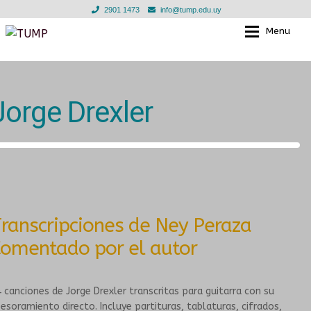
2901 1473
info@tump.edu.uy
Menu
Ir
Ir
a
al
la
contenido
EL TUMP
EL TUMP
navegación
Jorge Drexler
EN LOS BARRIOS
CLASES INDIVIDUALES
EN INSTITUCIONES EDUCATIVAS
TALLERES GRUPALES
TIENDA
ESCUELA PARA LAS INFANCIAS
ranscripciones de Ney Peraza
NOTICIAS
DOCENTES
omentado por el autor
EN LOS BARRIOS
GALERIA
 canciones de Jorge Drexler transcritas para guitarra con su
CONVENIOS
MURGA JOVEN
esoramiento directo. Incluye partituras, tablaturas, cifrados,