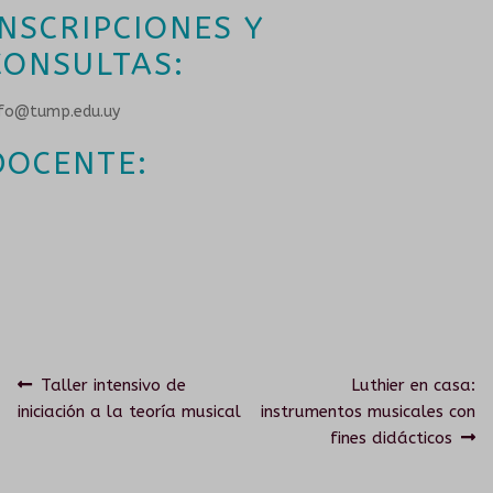
INSCRIPCIONES Y
CONVENIOS
CONSULTAS:
nfo@tump.edu.uy
DOCENTE:
Navegación
Anterior:
Siguiente:
Taller intensivo de
Luthier en casa:
iniciación a la teoría musical
instrumentos musicales con
de
fines didácticos