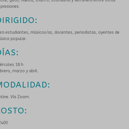
ote, gato, huella, triunfo, litoraleña y serranera entre otras
presiones.
HISTORIA
TALLERES PARA PERSONAS MAYORES
DIRIGIDO:
PROPUESTAS ARTÍSTICAS
GRUPOS SONANTES
ra estudiantes, músicos/as, docentes, periodistas, oyentes de
sica popular.
EN INSTITUCIONES EDUCATIVAS
CONTACTO
DÍAS:
HISTORIA
ércoles 18 h
brero, marzo y abril.
PROPUESTAS ARTÍSTICAS
MODALIDAD:
CORO DEL TUMP
line. Vía Zoom.
ORQUESTA INESTABLE
COSTO:
GALERÍA
2400