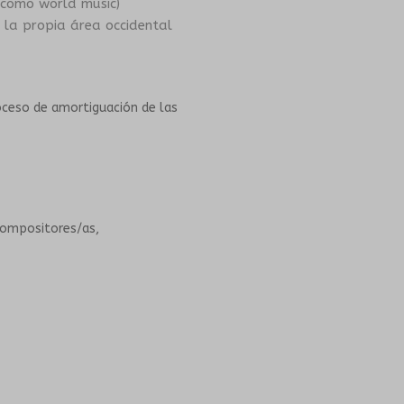
 como world music)
e la propia área occidental
oceso de amortiguación de las
compositores/as,