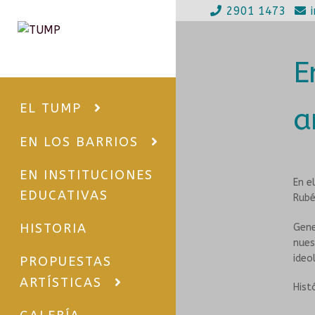
2901 1473
Ir
Ir
a
al
E
la
contenido
navegación
EL TUMP
a
EN LOS BARRIOS
EN INSTITUCIONES
En e
EDUCATIVAS
Rubé
HISTORIA
Gene
nues
ideo
PROPUESTAS
ARTÍSTICAS
Hist