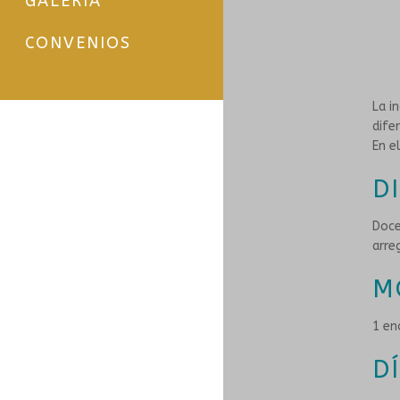
GALERÍA
CONVENIOS
La i
dife
En e
D
Doce
arre
M
1 en
D