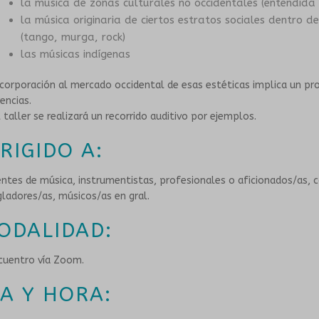
la música de zonas culturales no occidentales (entendida
la música originaria de ciertos estratos sociales dentro d
(tango, murga, rock)
las músicas indígenas
ncorporación al mercado occidental de esas estéticas implica un pr
rencias.
l taller se realizará un recorrido auditivo por ejemplos.
IRIGIDO A:
ntes de música, instrumentistas, profesionales o aficionados/as, 
gladores/as, músicos/as en gral.
ODALIDAD:
cuentro vía Zoom.
ÍA Y HORA: