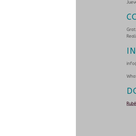
Juev
C
Grat
Real
I
info
What
D
Rubé