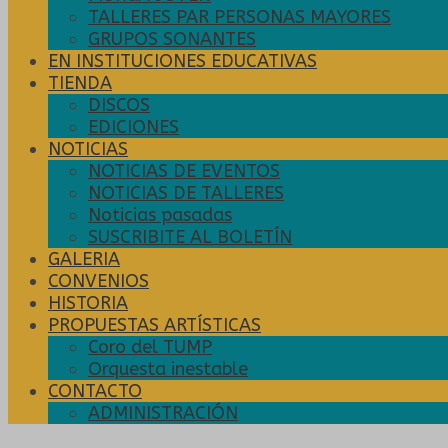
TALLERES PAR PERSONAS MAYORES
GRUPOS SONANTES
EN INSTITUCIONES EDUCATIVAS
TIENDA
DISCOS
EDICIONES
NOTICIAS
NOTICIAS DE EVENTOS
NOTICIAS DE TALLERES
Noticias pasadas
SUSCRIBITE AL BOLETÍN
GALERIA
CONVENIOS
HISTORIA
PROPUESTAS ARTÍSTICAS
Coro del TUMP
Orquesta inestable
CONTACTO
ADMINISTRACIÓN