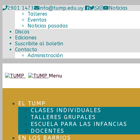
2901 1473
info@tump.edu.uy
Noticias
Talleres
Eventos
Noticias pasadas
Discos
Ediciones
Suscribite al boletin
Contacto
Administración
Ir
Ir
Menu
a
al
la
contenido
navegación
EL TUMP
CLASES INDIVIDUALES
TALLERES GRUPALES
ESCUELA PARA LAS INFANCIAS
DOCENTES
EN LOS BARRIOS