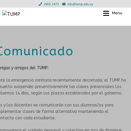
2901 1473
info@tump.edu.uy
Menu
Ir
Ir
a
al
la
contenido
EL TUMP
EL TUMP
navegación
Comunicado
EN LOS BARRIOS
CLASES INDIVIDUALES
EN INSTITUCIONES EDUCATIVAS
TALLERES GRUPALES
migas y amigos del TUMP:
te la emergencia sanitaria recientemente decretada, el TUMP ha
TIENDA
ESCUELA PARA LAS INFANCIAS
suelto suspender preventivamente las clases presenciales los
óximos 14 días, según los plazos establecidos por el gobierno.
NOTICIAS
DOCENTES
as y los docentes se comunicarán con sus alumnas/os para
mplementar clases de forma alternativa manteniendo el
EN LOS BARRIOS
GALERIA
ontacto con cada estudiante.
CONVENIOS
MURGA JOVEN
omovamos el cuidado personal y colectivo en pos de disminuir