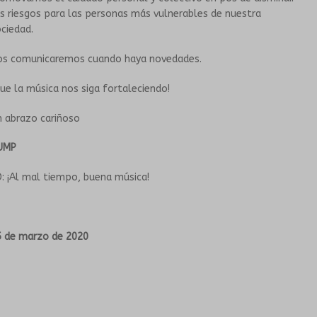
s riesgos para las personas más vulnerables de nuestra
ociedad.
HISTORIA
TALLERES PARA PERSONAS MAYORES
os comunicaremos cuando haya novedades.
PROPUESTAS ARTÍSTICAS
GRUPOS SONANTES
ue la música nos siga fortaleciendo!
EN INSTITUCIONES EDUCATIVAS
CONTACTO
n abrazo cariñoso
HISTORIA
UMP
: ¡Al mal tiempo, buena música!
PROPUESTAS ARTÍSTICAS
CORO DEL TUMP
5 de marzo de 2020
ORQUESTA INESTABLE
GALERÍA