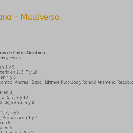
ana – Multiverso
tras de Carlos Quintana
ras y voces
en 1 y 9
ería en 2, 5, 7 y 10
 en 4 y 6
neBombo, Andrés ´´Baba´´ LijtmaerPlatillos y Ronald Arismendi Redobl
n en 8
2, 5, 7, 9 y 10
z: Bajo en 3, 4 y 8
1, 3, 5 y 9
, Armónica en 1 y 7
 en 8
o en 6
, 2, 4, 5, 7, 8 y 10