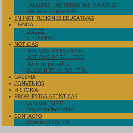
TALLERES PAR PERSONAS MAYORES
GRUPOS SONANTES
EN INSTITUCIONES EDUCATIVAS
TIENDA
DISCOS
EDICIONES
NOTICIAS
NOTICIAS DE EVENTOS
NOTICIAS DE TALLERES
Noticias pasadas
SUSCRIBITE AL BOLETÍN
GALERIA
CONVENIOS
HISTORIA
PROPUESTAS ARTÍSTICAS
Coro del TUMP
Orquesta inestable
CONTACTO
ADMINISTRACIÓN