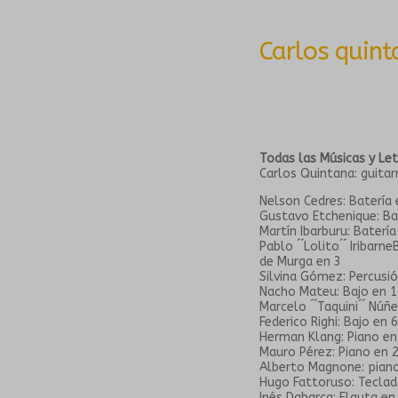
Carlos quint
Todas las Músicas y Le
Carlos Quintana: guitar
Nelson Cedres: Batería 
Gustavo Etchenique: Bat
Martín Ibarburu: Batería
Pablo ´´Lolito´´ Iribar
de Murga en 3
Silvina Gómez: Percusió
Nacho Mateu: Bajo en 1, 
Marcelo ´´Taquini´´ Núñe
Federico Righi: Bajo en 6
Herman Klang: Piano en 
Mauro Pérez: Piano en 2
Alberto Magnone: piano
Hugo Fattoruso: Teclad
Inés Dabarca: Flauta en 1