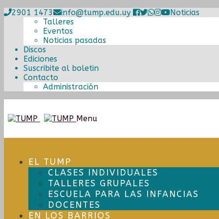
2901 1473
info@tump.edu.uy
Noticias
Talleres
Eventos
Noticias pasadas
Discos
Ediciones
Suscribite al boletin
Contacto
Administración
Ir
Ir
Menu
a
al
la
contenido
navegación
EL TUMP
CLASES INDIVIDUALES
TALLERES GRUPALES
ESCUELA PARA LAS INFANCIAS
DOCENTES
EN LOS BARRIOS