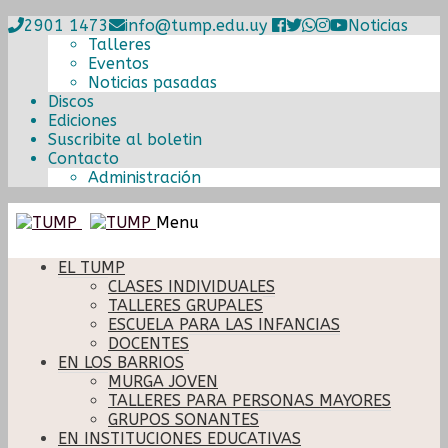
2901 1473
info@tump.edu.uy
Noticias
Talleres
Eventos
Noticias pasadas
Discos
Ediciones
Suscribite al boletin
Contacto
Administración
Ir
Ir
Menu
a
al
la
contenido
EL TUMP
navegación
CLASES INDIVIDUALES
TALLERES GRUPALES
ESCUELA PARA LAS INFANCIAS
DOCENTES
EN LOS BARRIOS
MURGA JOVEN
TALLERES PARA PERSONAS MAYORES
GRUPOS SONANTES
EN INSTITUCIONES EDUCATIVAS