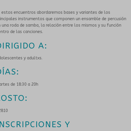
TIENDA
ESCUELA PARA LAS INFANCIAS
 estos encuentros abordaremos bases y variantes de los
NOTICIAS
DOCENTES
rincipales instrumentos que componen un ensamble de percusión
 una roda de samba, la relación entre los mismos y su función
EN LOS BARRIOS
GALERIA
ntro de las canciones.
DIRIGIDO A:
CONVENIOS
MURGA JOVEN
olescentes y adultxs.
HISTORIA
TALLERES PARA PERSONAS MAYORES
DÍAS:
PROPUESTAS ARTÍSTICAS
GRUPOS SONANTES
rtes de 18:30 a 20h
EN INSTITUCIONES EDUCATIVAS
CONTACTO
COSTO:
HISTORIA
2810
INSCRIPCIONES Y
PROPUESTAS ARTÍSTICAS