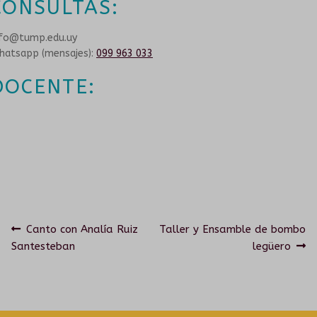
CONSULTAS:
CORO DEL TUMP
nfo@tump.edu.uy
hatsapp (mensajes):
099 963 033
ORQUESTA INESTABLE
DOCENTE:
GALERÍA
CONVENIOS
Navegación
Anterior:
Siguiente:
Canto con Analía Ruiz
Taller y Ensamble de bombo
Santesteban
legüero
de
entradas