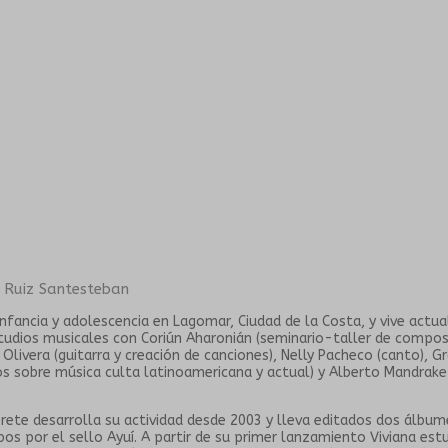
 Ruiz Santesteban
 infancia y adolescencia en Lagomar, Ciudad de la Costa, y vive act
tudios musicales con Coriún Aharonián (seminario-taller de compos
Olivera (guitarra y creación de canciones), Nelly Pacheco (canto), Gr
ios sobre música culta latinoamericana y actual) y Alberto Mandrak
rete desarrolla su actividad desde 2003 y lleva editados dos álbum
mbos por el sello Ayuí. A partir de su primer lanzamiento Viviana e