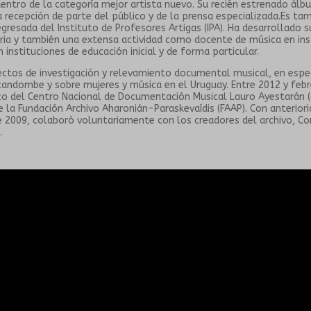
dentro de la categoría mejor artista nuevo. Su recién estrenado álb
recepción de parte del público y de la prensa especializada.Es ta
egresada del Instituto de Profesores Artigas (IPA). Ha desarrollado s
ia y también una extensa actividad como docente de música en ins
 instituciones de educación inicial y de forma particular.
ectos de investigación y relevamiento documental musical, en espe
 candombe y sobre mujeres y música en el Uruguay. Entre 2012 y feb
ico del Centro Nacional de Documentación Musical Lauro Ayestarán (
 la Fundación Archivo Aharonián-Paraskevaídis (FAAP). Con anteriori
e 2009, colaboró voluntariamente con los creadores del archivo, Co
.