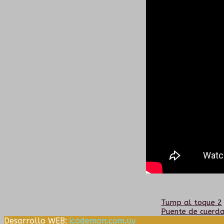
Naveg
Anterior:
Tump al toque 2
Siguiente:
Puente de cuerd
Desarrollo WEB:
icodemon.com.uy