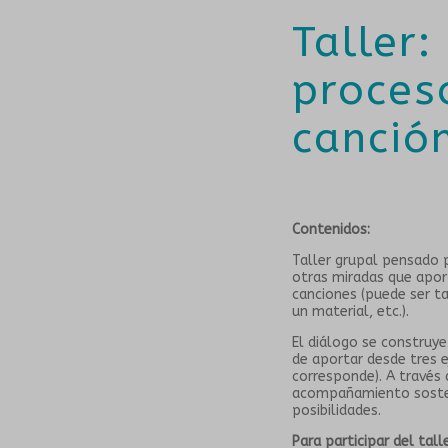
Taller
proces
canció
Contenidos:
Taller grupal pensado p
otras miradas que aport
canciones (puede ser t
un material, etc.).
El diálogo se construy
de aportar desde tres e
corresponde). A través
acompañamiento sosteni
posibilidades.
Para participar del tall