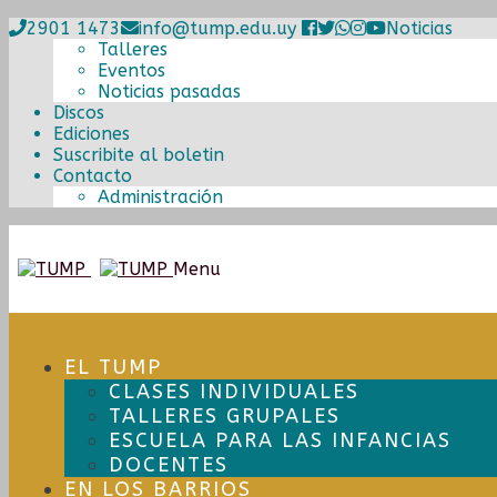
2901 1473
info@tump.edu.uy
Noticias
Talleres
Eventos
Noticias pasadas
Discos
Ediciones
Suscribite al boletin
Contacto
Administración
Ir
Ir
Menu
a
al
la
contenido
navegación
EL TUMP
CLASES INDIVIDUALES
TALLERES GRUPALES
ESCUELA PARA LAS INFANCIAS
DOCENTES
EN LOS BARRIOS