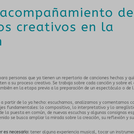
: acompañamiento de
os creativos en la
n
ara personas que ya tienen un repertorio de canciones hechas y quie
en a su proceso creativo. Se trabaja sobre cada canción y sobre el
ambién en la etapa previa a la preparación de un espectáculo o de l
e a partir de lo ya hecho: escuchamos, analizamos y comentamos co
jes fundamentales: lo compositivo, lo interpretativo y lo arreglístic
 de la puesta en común, de nuevas escuchas y algunas consignas esp
do se busca ampliar la mirada sobre la creación, su reflexión y s
er es necesario:
tener alguna experiencia musical, tocar un instrume