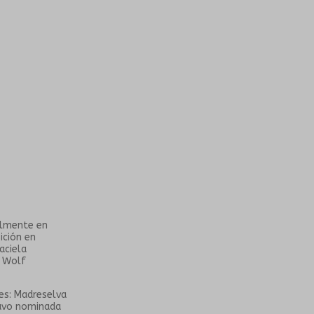
ualmente en
ición en
aciela
e Wolf
es: Madreselva
stuvo nominada