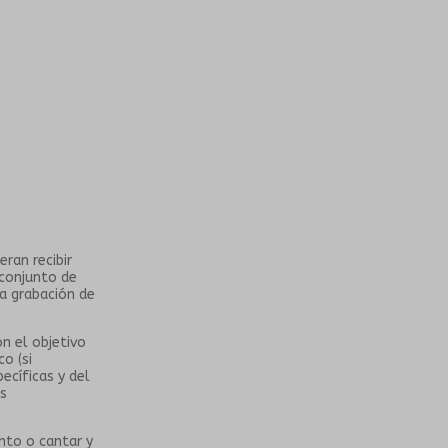
ran recibir
 conjunto de
a grabación de
n el objetivo
o (si
ecíficas y del
us
nto o cantar y