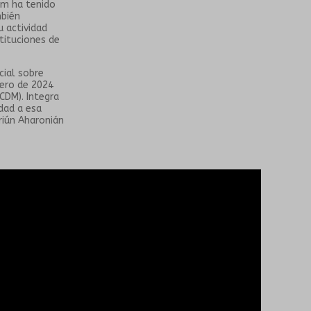
um ha tenido
mbién
u actividad
tituciones de
cial sobre
rero de 2024
CDM). Integra
dad a esa
riún Aharonián