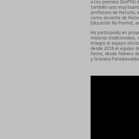
a los premios Graffiti 
también una muy buena 
profesora de Historia, 
como docente de Histor
Educación No Formal, en
Ha participado en proy
músicas tradicionales,
integró el equipo técn
desde 2018 el equipo de
fecha, desde febrero d
y Graciela Paraskevaídis