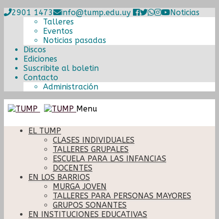
2901 1473
info@tump.edu.uy
Noticias
Talleres
Eventos
Noticias pasadas
Discos
Ediciones
Suscribite al boletin
Contacto
Administración
Ir
Ir
Menu
a
al
la
contenido
EL TUMP
navegación
CLASES INDIVIDUALES
TALLERES GRUPALES
ESCUELA PARA LAS INFANCIAS
DOCENTES
EN LOS BARRIOS
MURGA JOVEN
TALLERES PARA PERSONAS MAYORES
GRUPOS SONANTES
EN INSTITUCIONES EDUCATIVAS