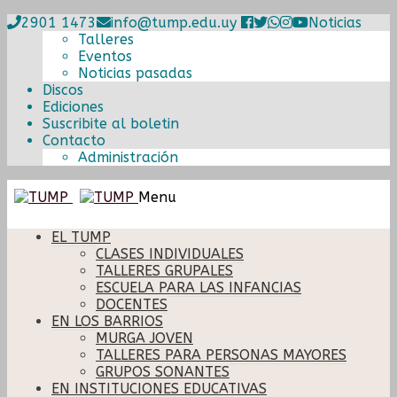
2901 1473
info@tump.edu.uy
Noticias
Talleres
Eventos
Noticias pasadas
Discos
Ediciones
Suscribite al boletin
Contacto
Administración
Ir
Ir
Menu
a
al
la
contenido
EL TUMP
navegación
CLASES INDIVIDUALES
TALLERES GRUPALES
ESCUELA PARA LAS INFANCIAS
DOCENTES
EN LOS BARRIOS
MURGA JOVEN
TALLERES PARA PERSONAS MAYORES
GRUPOS SONANTES
EN INSTITUCIONES EDUCATIVAS