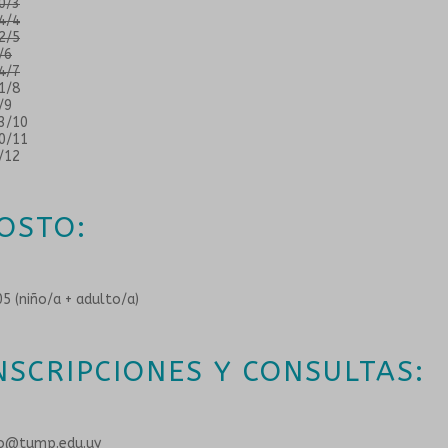
0/3
4/4
2/5
/6
4/7
1/8
/9
3/10
0/11
/12
OSTO:
5 (niño/a + adulto/a)
NSCRIPCIONES Y CONSULTAS:
fo@tump.edu.uy