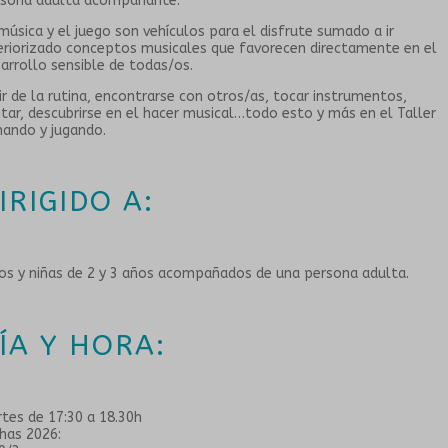
rsona adulta acompañante.
música y el juego son vehículos para el disfrute sumado a ir
eriorizado conceptos musicales que favorecen directamente en el
arrollo sensible de todas/os.
ir de la rutina, encontrarse con otros/as, tocar instrumentos,
tar, descubrirse en el hacer musical…todo esto y más en el Taller
ando y jugando.
IRIGIDO A:
os y niñas de 2 y 3 años acompañados de una persona adulta.
ÍA Y HORA:
tes de 17:30 a 18.30h
has 2026: