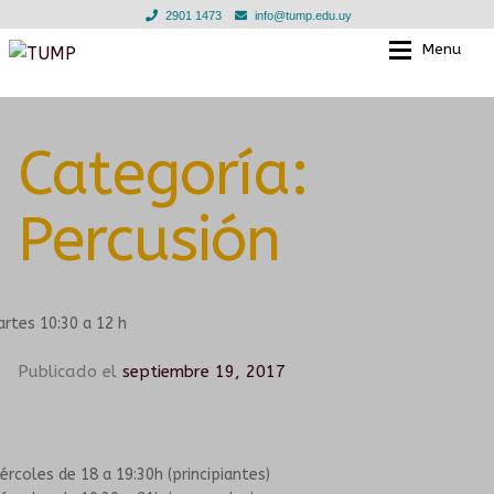
2901 1473
info@tump.edu.uy
Menu
Ir
Ir
a
al
la
contenido
EL TUMP
EL TUMP
navegación
Categoría:
EN LOS BARRIOS
CLASES INDIVIDUALES
Percusión
EN INSTITUCIONES EDUCATIVAS
TALLERES GRUPALES
TIENDA
ESCUELA PARA LAS INFANCIAS
rtes 10:30 a 12 h
NOTICIAS
DOCENTES
Publicado el
septiembre 19, 2017
EN LOS BARRIOS
GALERIA
ércoles de 18 a 19:30h (principiantes)
CONVENIOS
MURGA JOVEN