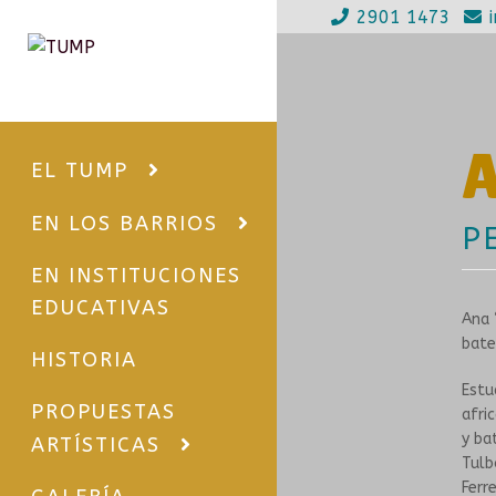
2901 1473
Ir
Ir
a
al
la
contenido
navegación
A
EL TUMP
EN LOS BARRIOS
P
EN INSTITUCIONES
EDUCATIVAS
Ana 
bate
HISTORIA
Estu
PROPUESTAS
afri
y ba
ARTÍSTICAS
Tulb
Ferr