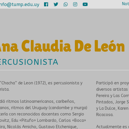
Not
info@tump.edu.uy
na Claudia De León
ERCUSIONISTA
“Chacha” de Leon (1972), es percusionista y
Participó en pro
rista.
diversos artistas
Pereira y Las Com
dió ritmos latinoamericanos, caribeños,
Pintados, Jorge
canos, ritmos del Uruguay (candombe y murga)
y La Dulce, Kare
tería con reconocidos docentes como Sergio
Ricacosa.
ovitz, Edu «Pitufo» Lombardo, Carlos «Boca»
eira, Nicolás Arnicho, Gustavo Etchenique,
Actualmente es 