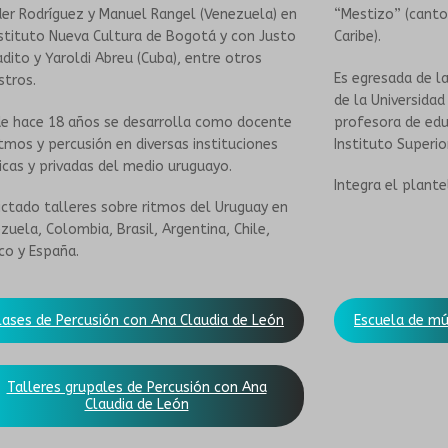
er Rodríguez y Manuel Rangel (Venezuela) en
“Mestizo” (cantos
nstituto Nueva Cultura de Bogotá y con Justo
Caribe).
adito y Yaroldi Abreu (Cuba), entre otros
Es egresada de l
tros.
de la Universidad
e hace 18 años se desarrolla como docente
profesora de edu
itmos y percusión en diversas instituciones
Instituto Superio
icas y privadas del medio uruguayo.
Integra el plant
ictado talleres sobre ritmos del Uruguay en
zuela, Colombia, Brasil, Argentina, Chile,
co y España.
lases de Percusión con Ana Claudia de León
Escuela de mú
Talleres grupales de Percusión con Ana
Claudia de León