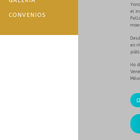
GALERÍA
Yond
el i
CONVENIOS
Pell
maes
Desd
en r
públ
Ha d
Vene
Méxi
C