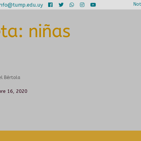
Not
info@tump.edu.uy
eta:
niñas
el Bértola
bre 16, 2020