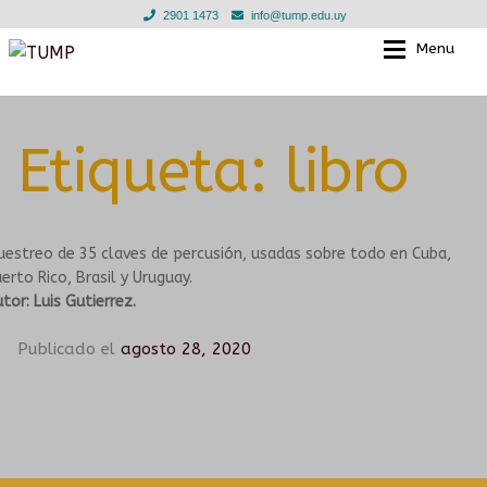
2901 1473
info@tump.edu.uy
Menu
Ir
Ir
a
al
la
contenido
EL TUMP
EL TUMP
navegación
Etiqueta:
libro
EN LOS BARRIOS
CLASES INDIVIDUALES
EN INSTITUCIONES EDUCATIVAS
TALLERES GRUPALES
estreo de 35 claves de percusión, usadas sobre todo en Cuba,
erto Rico, Brasil y Uruguay.
TIENDA
ESCUELA PARA LAS INFANCIAS
tor: Luis Gutierrez.
Publicado el
agosto 28, 2020
NOTICIAS
DOCENTES
EN LOS BARRIOS
GALERIA
CONVENIOS
MURGA JOVEN