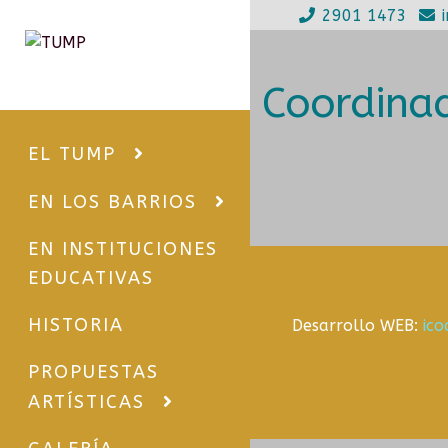
2901 1473
Ir
Ir
a
al
Coordina
la
contenido
navegación
EL TUMP
EN LOS BARRIOS
EN INSTITUCIONES
EDUCATIVAS
HISTORIA
Desarrollo WEB:
ic
PROPUESTAS
ARTÍSTICAS