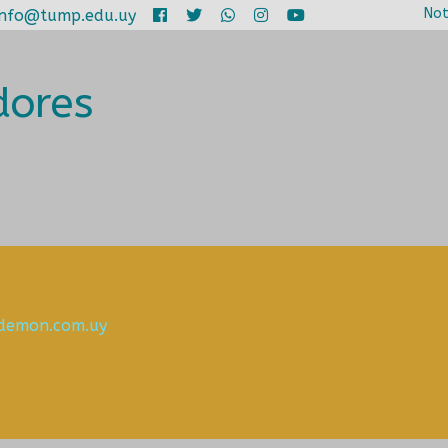
Not
info@tump.edu.uy
dores
odemon.com.uy