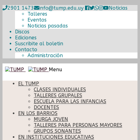
2901 1473
info@tump.edu.uy
Noticias
Talleres
Eventos
Noticias pasadas
Discos
Ediciones
Suscribite al boletin
Contacto
Administración
Ir
Ir
Menu
a
al
la
contenido
EL TUMP
navegación
CLASES INDIVIDUALES
TALLERES GRUPALES
ESCUELA PARA LAS INFANCIAS
DOCENTES
EN LOS BARRIOS
MURGA JOVEN
TALLERES PARA PERSONAS MAYORES
GRUPOS SONANTES
EN INSTITUCIONES EDUCATIVAS