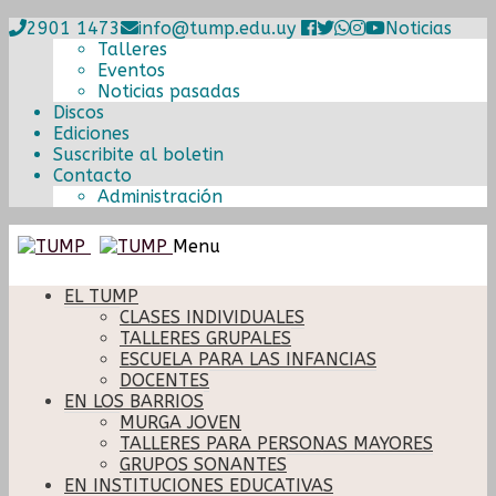
2901 1473
info@tump.edu.uy
Noticias
Talleres
Eventos
Noticias pasadas
Discos
Ediciones
Suscribite al boletin
Contacto
Administración
Ir
Ir
Menu
a
al
la
contenido
EL TUMP
navegación
CLASES INDIVIDUALES
TALLERES GRUPALES
ESCUELA PARA LAS INFANCIAS
DOCENTES
EN LOS BARRIOS
MURGA JOVEN
TALLERES PARA PERSONAS MAYORES
GRUPOS SONANTES
EN INSTITUCIONES EDUCATIVAS